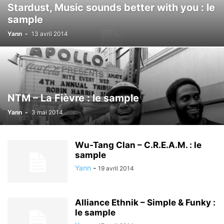
Stardust, Music sounds better with you : le
sample
Yann
-
13 avril 2014
NTM – La Fièvre : le sample
Yann
-
3 mai 2014
Wu-Tang Clan – C.R.E.A.M. : le
sample
Yann
-
19 avril 2014
Alliance Ethnik – Simple & Funky :
le sample