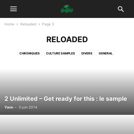
Home
Reloaded
Page 3
RELOADED
CHRONIQUES
CULTURE SAMPLES
DIVERS
GENERAL
INTERPOLATION VOCALE
INTERVIEWS
KITCH
NEWS
NON CLASSÉ
PLAYLIST
PLAYLISTS
PODCAST
RELOADED
REPRISES
SAMPLES DIVERS
SAMPLES ELECTRO
SAMPLES HIPHOP
SAMPLES POP/ROCK
TOP 5 DES SAMPLES
VIDÉO
VIDÉOS
VINYLES
2 Unlimited – Get ready for this : le sample
Yann
-
5 juin 2014