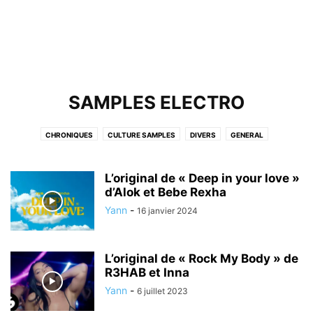
SAMPLES ELECTRO
CHRONIQUES
CULTURE SAMPLES
DIVERS
GENERAL
INTERPOLATION VOCALE
INTERVIEWS
KITCH
NEWS
NON CLASSÉ
PLAYLIST
PLAYLISTS
PODCAST
RELOADED
L’original de « Deep in your love »
REPRISES
SAMPLES DIVERS
d’Alok et Bebe Rexha
SAMPLES ELECTRO
SAMPLES HIPHOP
SAMPLES POP/ROCK
TOP 5 DES SAMPLES
VIDÉO
VIDÉOS
Yann
-
16 janvier 2024
VINYLES
L’original de « Rock My Body » de
R3HAB et Inna
Yann
-
6 juillet 2023