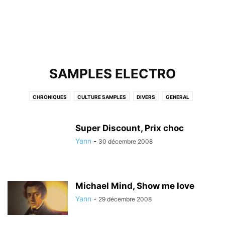
SAMPLES ELECTRO
CHRONIQUES
CULTURE SAMPLES
DIVERS
GENERAL
INTERPOLATION VOCALE
INTERVIEWS
KITCH
NEWS
NON CLASSÉ
PLAYLIST
PLAYLISTS
PODCAST
RELOADED
Super Discount, Prix choc
REPRISES
SAMPLES DIVERS
SAMPLES ELECTRO
SAMPLES HIPHOP
Yann
-
30 décembre 2008
SAMPLES POP/ROCK
TOP 5 DES SAMPLES
VIDÉO
VIDÉOS
VINYLES
Michael Mind, Show me love
Yann
-
29 décembre 2008