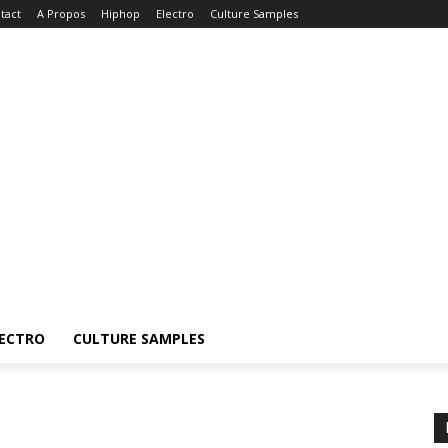
tact
A Propos
Hiphop
Electro
Culture Samples
ECTRO
CULTURE SAMPLES