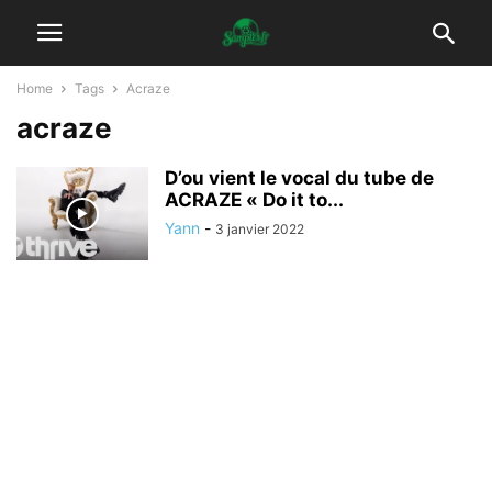
Home
Tags
Acraze
acraze
D’ou vient le vocal du tube de
ACRAZE « Do it to...
Yann
-
3 janvier 2022