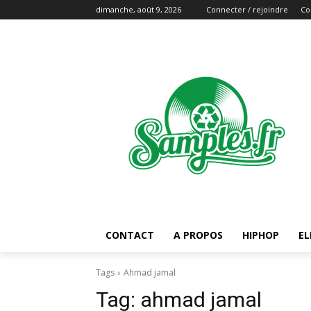
dimanche, août 9, 2026
Connecter / rejoindre
Co
CONTACT
A PROPOS
HIPHOP
EL
Tags
Ahmad jamal
Tag:
ahmad jamal