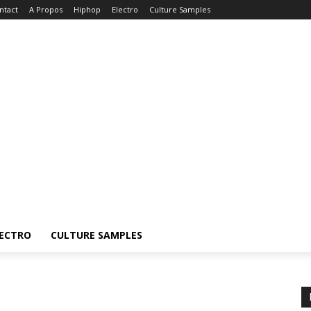
ntact
A Propos
Hiphop
Electro
Culture Samples
ECTRO
CULTURE SAMPLES