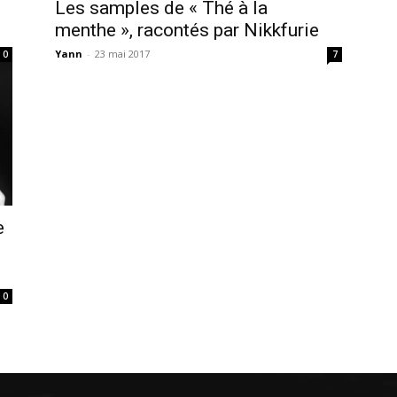
Les samples de « Thé à la
menthe », racontés par Nikkfurie
Yann
-
23 mai 2017
0
7
e
0