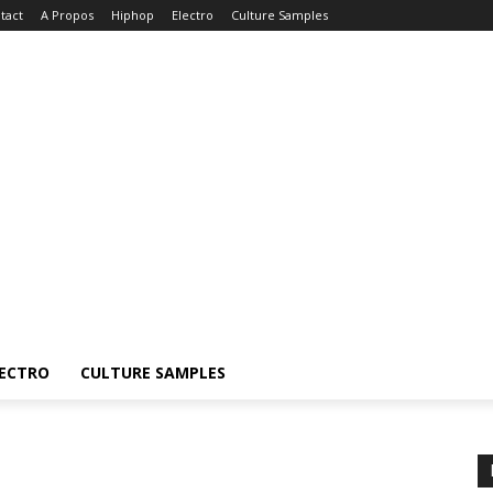
tact
A Propos
Hiphop
Electro
Culture Samples
ECTRO
CULTURE SAMPLES