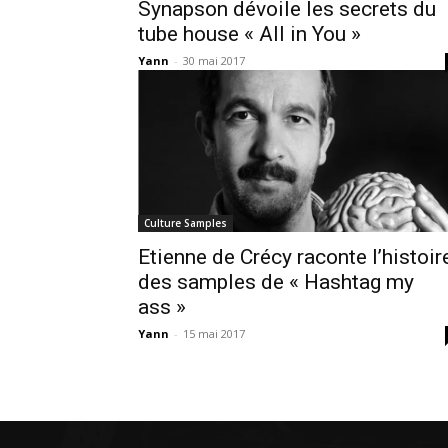
Synapson dévoile les secrets du
tube house « All in You »
Yann
-
30 mai 2017
Culture Samples
Etienne de Crécy raconte l’histoir
des samples de « Hashtag my
ass »
Yann
-
15 mai 2017