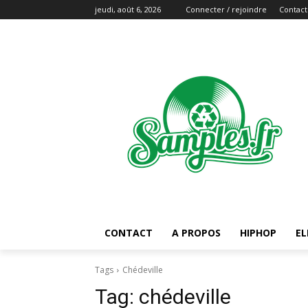
jeudi, août 6, 2026
Connecter / rejoindre
Contact
CONTACT
A PROPOS
HIPHOP
EL
Tags
Chédeville
Tag:
chédeville