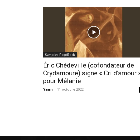
Samples Pop/Rock
Éric Chédeville (cofondateur de
Crydamoure) signe « Cri d’amour 
pour Mélanie
Yann
-
11 octobre 2022