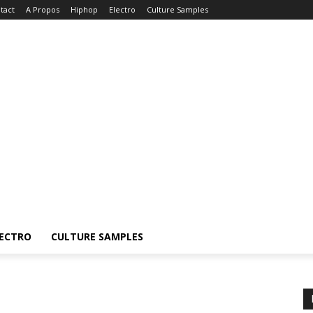
tact
A Propos
Hiphop
Electro
Culture Samples
ECTRO
CULTURE SAMPLES