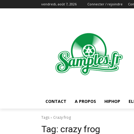
vendredi, août 7, 2026
Connecter / rejoindre
Con
CONTACT
A PROPOS
HIPHOP
EL
Tags
Crazy frog
Tag:
crazy frog