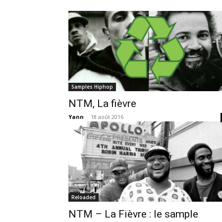
Samples Hiphop
NTM, La fièvre
Yann
-
18 août 2016
Reloaded
NTM – La Fièvre : le sample