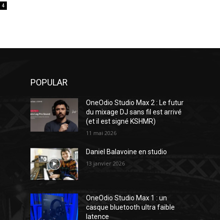
4
POPULAR
OneOdio Studio Max 2 : Le futur
du mixage DJ sans fil est arrivé
(et il est signé KSHMR)
11 mai 2026
Daniel Balavoine en studio
13 janvier 2026
OneOdio Studio Max 1 : un
casque bluetooth ultra faible
latence