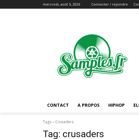
mercredi, août 5, 2026
Connecter / rejoindre
Con
CONTACT
A PROPOS
HIPHOP
EL
Tags
Crusaders
Tag:
crusaders