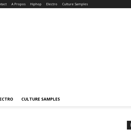
tact
A Propos
Hiphop
Electro
Culture Samples
ECTRO
CULTURE SAMPLES