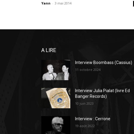
Yann
-
3 mai 2014
A LIRE
Interview Boombass (Cassius)
11 octobre 2024
Interview Julia Pialat (livre Ed
Banger Records)
10 juin 2023
Interview : Cerrone
19 août 2022