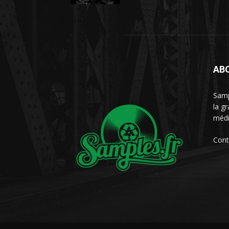
AB
Samp
la g
médi
Cont