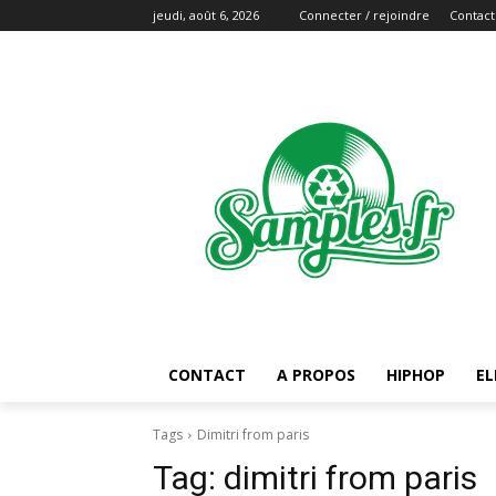
jeudi, août 6, 2026
Connecter / rejoindre
Contact
CONTACT
A PROPOS
HIPHOP
EL
Tags
Dimitri from paris
Tag:
dimitri from paris