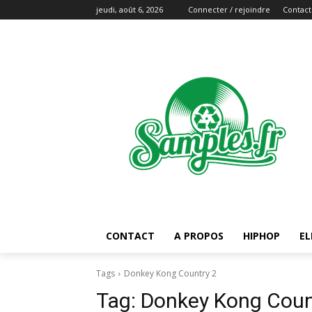
jeudi, août 6, 2026
Connecter / rejoindre
Contact
CONTACT
A PROPOS
HIPHOP
EL
Tags
Donkey Kong Country 2
Tag:
Donkey Kong Coun