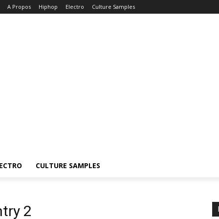
A Propos
Hiphop
Electro
Culture Samples
ECTRO
CULTURE SAMPLES
try 2