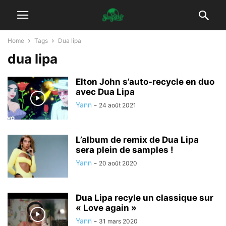
Home
Tags
Dua lipa
dua lipa
Elton John s’auto-recycle en duo
avec Dua Lipa
Yann
-
24 août 2021
L’album de remix de Dua Lipa
sera plein de samples !
Yann
-
20 août 2020
Dua Lipa recyle un classique sur
« Love again »
Yann
-
31 mars 2020