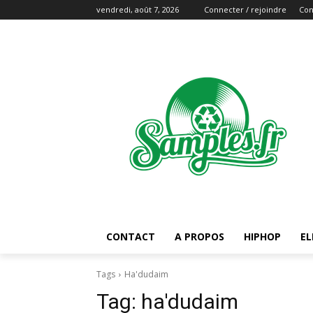
vendredi, août 7, 2026
Connecter / rejoindre
Con
CONTACT
A PROPOS
HIPHOP
EL
Tags
Ha'dudaim
Tag:
ha'dudaim