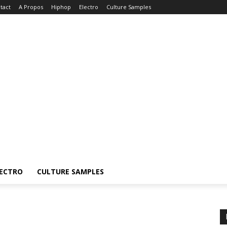
tact
A Propos
Hiphop
Electro
Culture Samples
ECTRO
CULTURE SAMPLES