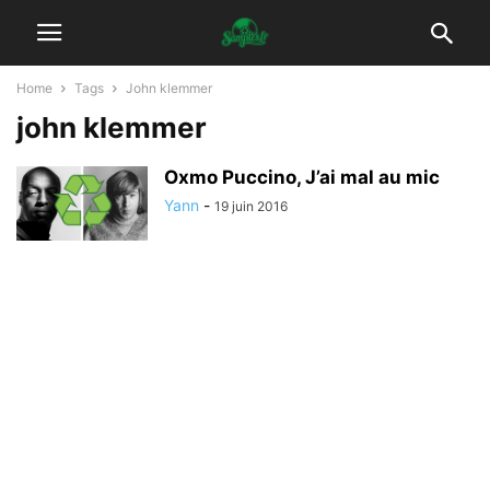
Home
Tags
John klemmer
john klemmer
Oxmo Puccino, J’ai mal au mic
Yann
-
19 juin 2016