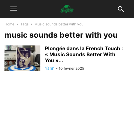
Home
Tags
Music sounds better with you
music sounds better with you
Plongée dans la French Touch :
« Music Sounds Better With
You »...
Yann
-
10 février 2025