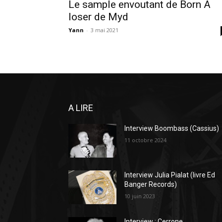
Le sample envoutant de Born A
loser de Myd
Yann
-
3 mai 2021
A LIRE
Interview Boombass (Cassius)
11 octobre 2024
Interview Julia Pialat (livre Ed
Banger Records)
10 juin 2023
Interview : Cerrone