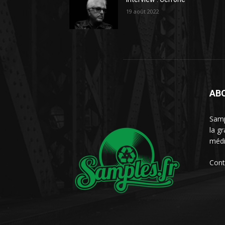
19 août 2022
AB
Samp
la g
médi
Cont