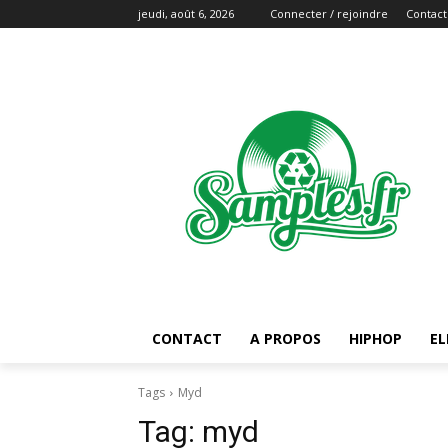
jeudi, août 6, 2026
Connecter / rejoindre
Contact
CONTACT
A PROPOS
HIPHOP
EL
Tags
Myd
Tag:
myd