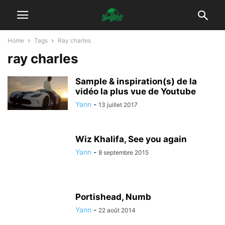
Home
Tags
Ray charles
ray charles
Sample & inspiration(s) de la
vidéo la plus vue de Youtube
Yann
-
13 juillet 2017
Wiz Khalifa, See you again
Yann
-
8 septembre 2015
Portishead, Numb
Yann
-
22 août 2014