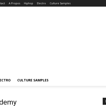
tact
A Propos
Hiphop
Electro
Culture Samples
ECTRO
CULTURE SAMPLES
ademy