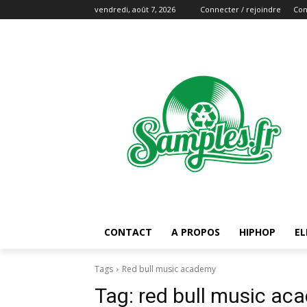
vendredi, août 7, 2026
Connecter / rejoindre
Con
CONTACT
A PROPOS
HIPHOP
EL
Tags
Red bull music academy
Tag:
red bull music ac