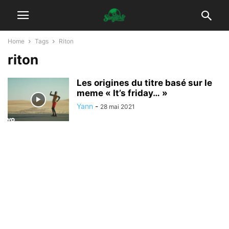
Home
Tags
Riton
riton
Les origines du titre basé sur le
meme « It’s friday… »
Yann
-
28 mai 2021