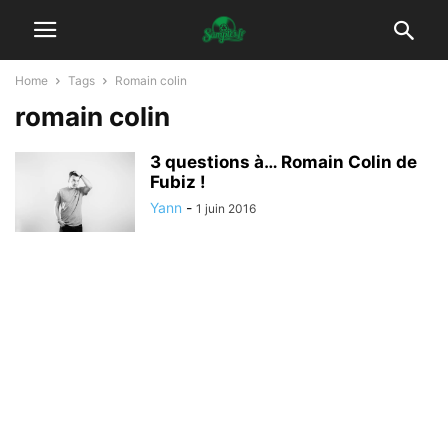
Home
Tags
Romain colin
romain colin
3 questions à… Romain Colin de
Fubiz !
Yann
-
1 juin 2016