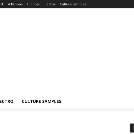
ct
A Propos
Hiphop
Electro
Culture Samples
ECTRO
CULTURE SAMPLES