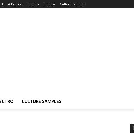
ct
A Propos
Hiphop
Electro
Culture Samples
ECTRO
CULTURE SAMPLES