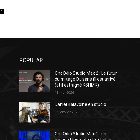
1
POPULAR
OneOdio Studio Max 2 : Le futur
du mixage DJ sans fil est arrivé
(et il est signé KSHMR)
11 mai 2026
Daniel Balavoine en studio
13 janvier 2026
OneOdio Studio Max 1 : un
casque bluetooth ultra faible