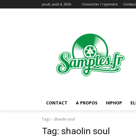
jeudi, août 6, 2026
Connecter / rejoindre
Contact
CONTACT
A PROPOS
HIPHOP
EL
Tags
Shaolin soul
Tag:
shaolin soul