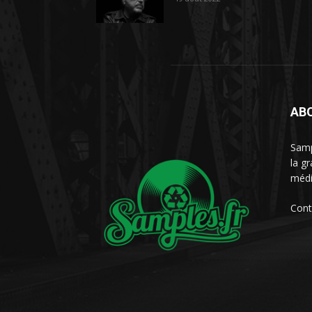
AB
Samp
la g
médi
Cont