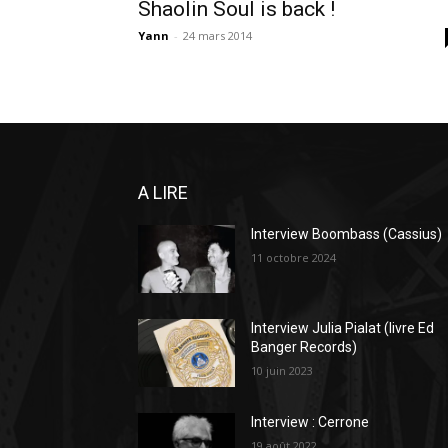
Shaolin Soul is back !
Yann
-
24 mars 2014
A LIRE
Interview Boombass (Cassius)
11 octobre 2024
Interview Julia Pialat (livre Ed
Banger Records)
10 juin 2023
Interview : Cerrone
19 août 2022