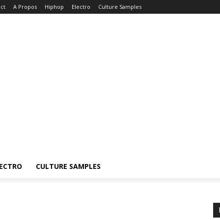
ct
A Propos
Hiphop
Electro
Culture Samples
ECTRO
CULTURE SAMPLES