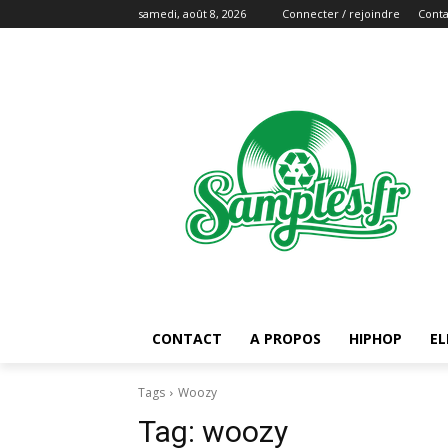
samedi, août 8, 2026
Connecter / rejoindre
Conta
CONTACT
A PROPOS
HIPHOP
EL
Tags
Woozy
Tag:
woozy