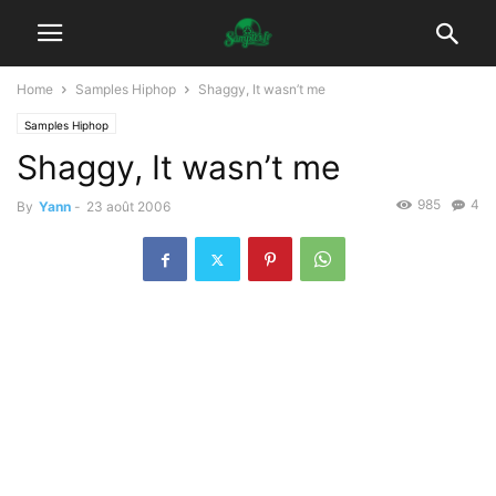
Home
Samples Hiphop
Shaggy, It wasn’t me
Samples Hiphop
Shaggy, It wasn’t me
985
4
By
Yann
-
23 août 2006