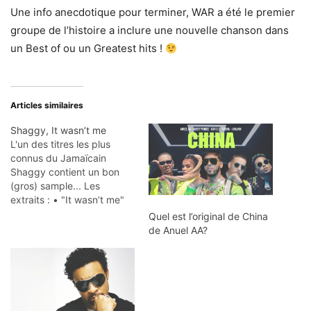
Une info anecdotique pour terminer, WAR a été le premier
groupe de l’histoire a inclure une nouvelle chanson dans
un Best of ou un Greatest hits !
Articles similaires
Shaggy, It wasn’t me
L'un des titres les plus
connus du Jamaïcain
Shaggy contient un bon
(gros) sample... Les
extraits : • "It wasn’t me"
de Shaggy (2000) • "Smile
Quel est l’original de China
happy" de WAR (1975)
de Anuel AA?
WAR est un groupe aux
influences soul, funk, rock,
jazz, latino, samplé à de
nombreuses reprises. Leur
plus grand succès…