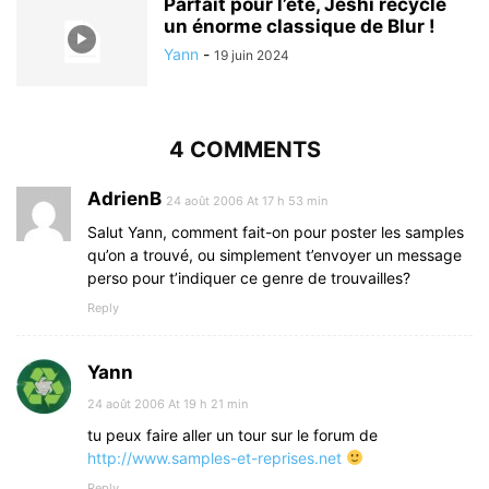
Parfait pour l’été, Jeshi recycle
un énorme classique de Blur !
Yann
-
19 juin 2024
4 COMMENTS
AdrienB
24 août 2006 At 17 h 53 min
Salut Yann, comment fait-on pour poster les samples
qu’on a trouvé, ou simplement t’envoyer un message
perso pour t’indiquer ce genre de trouvailles?
Reply
Yann
24 août 2006 At 19 h 21 min
tu peux faire aller un tour sur le forum de
http://www.samples-et-reprises.net
Reply