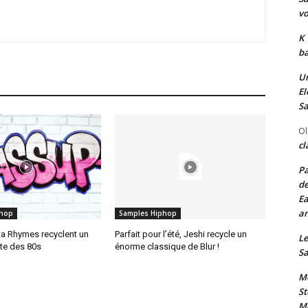
vo
K
ba
Un
El
Sa
Ol
cl
Pa
de
Ea
an
phop
Samples Hiphop
ta Rhymes recyclent un
Parfait pour l’été, Jeshi recycle un
Le
te des 80s
énorme classique de Blur !
Sa
Me
St
Me