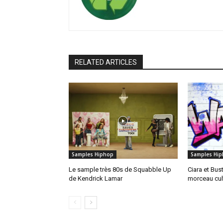
RELATED ARTICLES
Samples Hiphop
Samples Hi
Le sample très 80s de Squabble Up
Ciara et Bus
de Kendrick Lamar
morceau cul