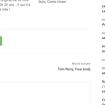
Guts, Come closer
ôt 20 ans ..!) qui n'a
Le
e ride !
La
ni
P
ni
sa
In
In
Le
Article suivant
St
Tom Novy, Your body
sa
Su
| 
Lo
Ca
Sa