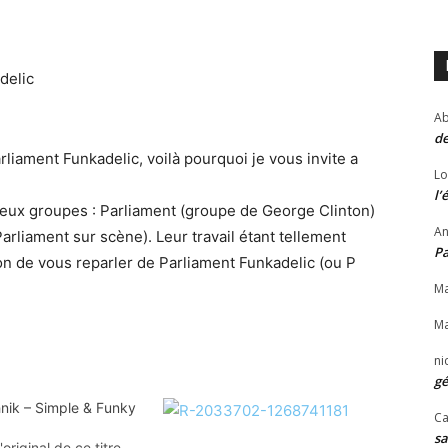
delic
Ab
de
arliament Funkadelic, voilà pourquoi je vous invite a
Lo
l’
eux groupes : Parliament (groupe de George Clinton)
An
arliament sur scène). Leur travail étant tellement
P
ion de vous reparler de Parliament Funkadelic (ou P
Ma
Ma
ni
gé
hnik – Simple & Funky
Ca
sa
'original de ce titre