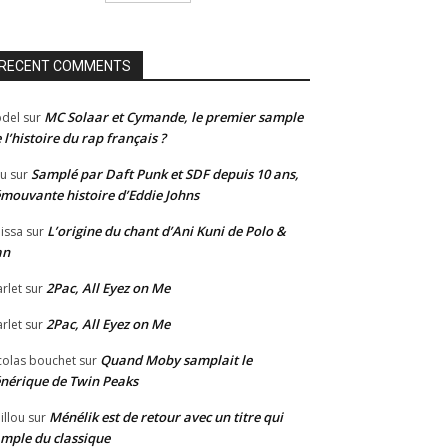
RECENT COMMENTS
MC Solaar et Cymande, le premier sample
del
sur
 l’histoire du rap français ?
Samplé par Daft Punk et SDF depuis 10 ans,
u
sur
émouvante histoire d’Eddie Johns
L’origine du chant d’Ani Kuni de Polo &
issa
sur
an
2Pac, All Eyez on Me
rlet
sur
2Pac, All Eyez on Me
rlet
sur
Quand Moby samplait le
colas bouchet
sur
nérique de Twin Peaks
Ménélik est de retour avec un titre qui
illou
sur
mple du classique