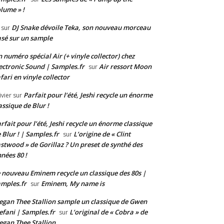
lume » !
DJ Snake dévoile Teka, son nouveau morceau
sur
sé sur un sample
 numéro spécial Air (+ vinyle collector) chez
ectronic Sound | Samples.fr
Air ressort Moon
sur
fari en vinyle collector
Parfait pour l’été, Jeshi recycle un énorme
ivier
sur
assique de Blur !
rfait pour l’été, Jeshi recycle un énorme classique
 Blur ! | Samples.fr
L’origine de « Clint
sur
stwood » de Gorillaz ? Un preset de synthé des
nées 80 !
 nouveau Eminem recycle un classique des 80s |
mples.fr
Eminem, My name is
sur
gan Thee Stallion sample un classique de Gwen
efani | Samples.fr
L’original de « Cobra » de
sur
gan Thee Stallion