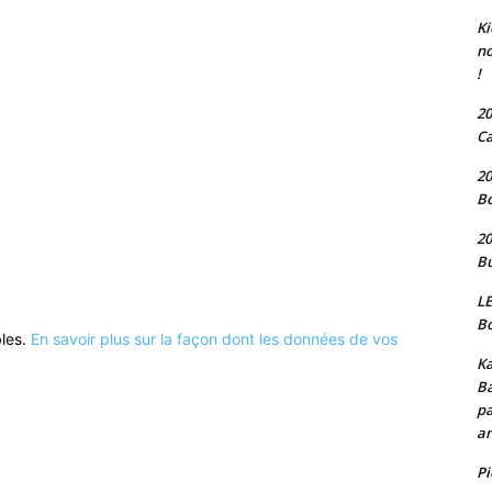
Ki
no
!
20
Ca
20
Bo
20
Bu
LE
Bo
bles.
En savoir plus sur la façon dont les données de vos
Ka
Ba
pa
an
P