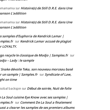
Histoire(s) de Still D.R.E. dans Une
mmamamia
sur
anson L’addition
Histoire(s) de Still D.R.E. dans Une
mmamamia
sur
anson L’addition
s samples d’Euphoria de Kendrick Lamar |
mples.fr
Kendrick Lamar accusé de plagiat
sur
r LOYALTY.
go recycle le classique de Modjo | Samples.fr
sur
djo – Lady : le sample
 Snake dévoile Teka, son nouveau morceau basé
r un sample | Samples.fr
Syndicate of Law,
sur
ght on time
Début de soirée, Nuit de folie
isobal backspin
sur
 La Soul cuisine Eye Know avec ses samples |
mples.fr
Comment De La Soul a finalement
sur
ussi a clearer les samples de ses premiers albums