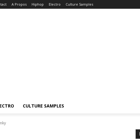
tact
A Propos
Hiphop
Electro
Culture Samples
ECTRO
CULTURE SAMPLES
unky