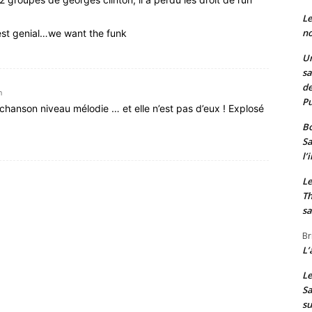
Le
no
 cest genial…we want the funk
Un
sa
de
n
Pu
 chanson niveau mélodie … et elle n’est pas d’eux ! Explosé
Bo
Sa
l’
Le
Th
sa
Br
L’
Le
Sa
s