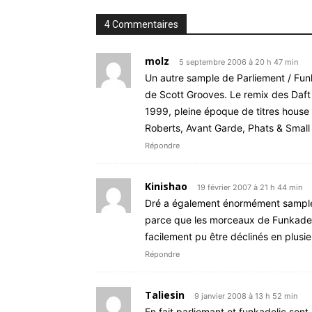
4 Commentaires
molz
5 septembre 2006 à 20 h 47 min
Un autre sample de Parliement / Fun
de Scott Grooves. Le remix des Daft 
1999, pleine époque de titres house
Roberts, Avant Garde, Phats & Small 
Répondre
Kinishao
19 février 2007 à 21 h 44 min
Dré a également énormément samplé 
parce que les morceaux de Funkadelic
facilement pu être déclinés en plus
Répondre
Taliesin
9 janvier 2008 à 13 h 52 min
En fait parliemant et funkadelic sont 