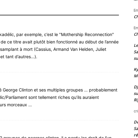
E
Ch
E
Ch
kadélic, par exemple, c’est le "Mothership Reconnection"
de ce titre avait plutôt bien fonctionné au début de l’année
Le
 samplant à mort (Cassius, Armand Van Helden, Juliet
Sa
et tant d’autres…).
su
Ky
Mo
DJ
George Clinton et ses multiples groupes … probablement
su
/Parliament sont tellement riches qu’ils auraient
Ri
ieurs morceaux …
cr
De
Sa
ré
2 groupes de georges clinton, il a perdu les droit de l’un