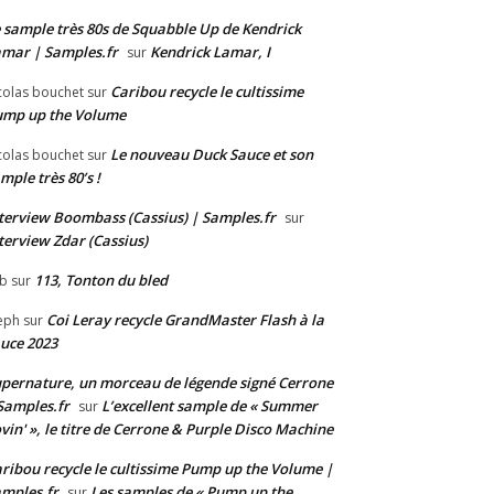
 sample très 80s de Squabble Up de Kendrick
mar | Samples.fr
Kendrick Lamar, I
sur
Caribou recycle le cultissime
colas bouchet
sur
ump up the Volume
Le nouveau Duck Sauce et son
colas bouchet
sur
mple très 80’s !
terview Boombass (Cassius) | Samples.fr
sur
terview Zdar (Cassius)
113, Tonton du bled
b
sur
Coi Leray recycle GrandMaster Flash à la
eph
sur
uce 2023
pernature, un morceau de légende signé Cerrone
Samples.fr
L’excellent sample de « Summer
sur
vin' », le titre de Cerrone & Purple Disco Machine
ribou recycle le cultissime Pump up the Volume |
mples.fr
Les samples de « Pump up the
sur