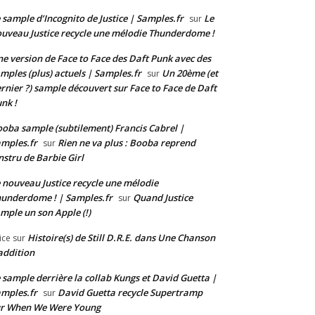
 sample d’Incognito de Justice | Samples.fr
Le
sur
uveau Justice recycle une mélodie Thunderdome !
e version de Face to Face des Daft Punk avec des
mples (plus) actuels | Samples.fr
Un 20ème (et
sur
rnier ?) sample découvert sur Face to Face de Daft
nk !
oba sample (subtilement) Francis Cabrel |
mples.fr
Rien ne va plus : Booba reprend
sur
instru de Barbie Girl
 nouveau Justice recycle une mélodie
underdome ! | Samples.fr
Quand Justice
sur
mple un son Apple (!)
Histoire(s) de Still D.R.E. dans Une Chanson
ice
sur
addition
 sample derrière la collab Kungs et David Guetta |
mples.fr
David Guetta recycle Supertramp
sur
ur When We Were Young