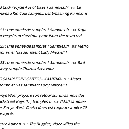
d Cudi recycle Ace of Base | Samples.fr
Le
sur
uveau Kid Cudi sample… Les Smashing Pumpkins
23 : une année de samples | Samples.fr
Doja
sur
t recycle un classique pour Paint the town red
23 : une année de samples | Samples.fr
Metro
sur
omin et Nas samplent Eddy Mitchell !
23 : une année de samples | Samples.fr
Bad
sur
nny sample Charles Aznavour
S SAMPLES INSOLITES ! – KAMITIKA
Metro
sur
omin et Nas samplent Eddy Mitchell !
nye West prépare son retour sur un sample des
ckstreet Boys (!) | Samples.fr
(Mal) samplée
sur
r Kanye West, Chaka Khan est toujours amère 20
s après
ierre Auman
The Buggles, Video killed the
sur