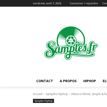
vendredi, août 7, 2026
Connecter / rejoindre
Con
CONTACT
A PROPOS
HIPHOP
EL
Accueil
Samples Hiphop
Alliance Ethnik, Simple & f
Samples Hiphop