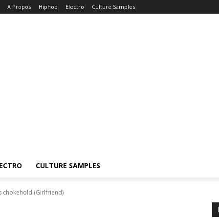
A Propos
Hiphop
Electro
Culture Samples
ECTRO
CULTURE SAMPLES
 chokehold (Girlfriend)