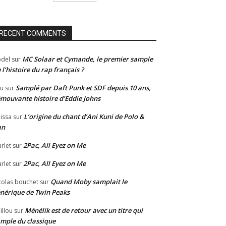
RECENT COMMENTS
MC Solaar et Cymande, le premier sample
del
sur
 l’histoire du rap français ?
Samplé par Daft Punk et SDF depuis 10 ans,
u
sur
émouvante histoire d’Eddie Johns
L’origine du chant d’Ani Kuni de Polo &
issa
sur
an
2Pac, All Eyez on Me
rlet
sur
2Pac, All Eyez on Me
rlet
sur
Quand Moby samplait le
colas bouchet
sur
nérique de Twin Peaks
Ménélik est de retour avec un titre qui
illou
sur
mple du classique