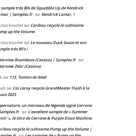
 sample très 80s de Squabble Up de Kendrick
mar | Samples.fr
Kendrick Lamar, I
sur
Caribou recycle le cultissime
colas bouchet
sur
ump up the Volume
Le nouveau Duck Sauce et son
colas bouchet
sur
mple très 80’s !
terview Boombass (Cassius) | Samples.fr
sur
terview Zdar (Cassius)
113, Tonton du bled
b
sur
Coi Leray recycle GrandMaster Flash à la
eph
sur
uce 2023
pernature, un morceau de légende signé Cerrone
Samples.fr
L’excellent sample de « Summer
sur
vin' », le titre de Cerrone & Purple Disco Machine
ribou recycle le cultissime Pump up the Volume |
mples.fr
Les samples de « Pump up the
sur