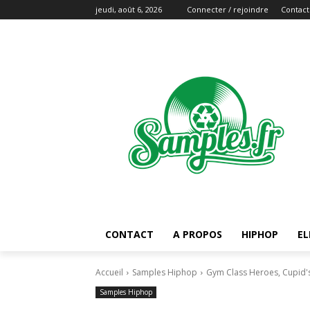
jeudi, août 6, 2026
Connecter / rejoindre
Contact
CONTACT
A PROPOS
HIPHOP
EL
Accueil
Samples Hiphop
Gym Class Heroes, Cupid's
Samples Hiphop