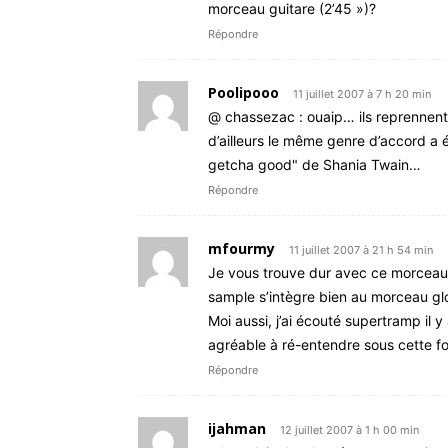
morceau guitare (2’45 »)?
Répondre
Poolipooo
11 juillet 2007 à 7 h 20 min
@ chassezac : ouaip… ils reprennen
d’ailleurs le même genre d’accord a ét
getcha good" de Shania Twain…
Répondre
mfourmy
11 juillet 2007 à 21 h 54 min
Je vous trouve dur avec ce morceau… 
sample s’intègre bien au morceau glo
Moi aussi, j’ai écouté supertramp il 
agréable à ré-entendre sous cette 
Répondre
ijahman
12 juillet 2007 à 1 h 00 min