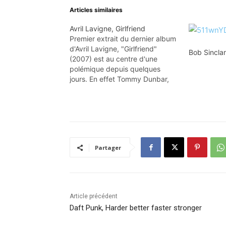
Articles similaires
Avril Lavigne, Girlfriend
Premier extrait du dernier album
d'Avril Lavigne, "Girlfriend"
Bob Sincla
(2007) est au centre d'une
polémique depuis quelques
jours. En effet Tommy Dunbar,
membre du groupe californien
The Rubinoos, affirme que la
chanteuse canadienne aurait
plagié un de leur titre : "I Wanna
be your boyfriend" (1979). Les
extraits : • "Girlfriend"…
Partager
Article précédent
Daft Punk, Harder better faster stronger