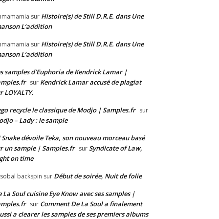
Histoire(s) de Still D.R.E. dans Une
mmamamia
sur
anson L’addition
Histoire(s) de Still D.R.E. dans Une
mmamamia
sur
anson L’addition
s samples d’Euphoria de Kendrick Lamar |
mples.fr
Kendrick Lamar accusé de plagiat
sur
r LOYALTY.
go recycle le classique de Modjo | Samples.fr
sur
djo – Lady : le sample
 Snake dévoile Teka, son nouveau morceau basé
r un sample | Samples.fr
Syndicate of Law,
sur
ght on time
Début de soirée, Nuit de folie
isobal backspin
sur
 La Soul cuisine Eye Know avec ses samples |
mples.fr
Comment De La Soul a finalement
sur
ussi a clearer les samples de ses premiers albums