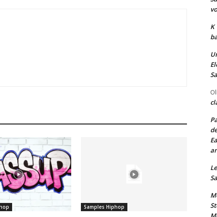
vo
K
ba
Un
El
Sa
Ol
cl
Pa
de
Ea
an
Le
Sa
Me
St
phop
Samples Hiphop
Me