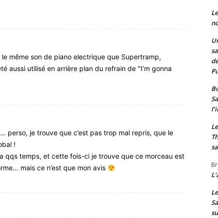
Le
no
Un
sa
t le même son de piano electrique que Supertramp,
de
é aussi utilisé en arrière plan du refrain de "I’m gonna
Pu
Bo
Sa
l’
Le
perso, je trouve que c’est pas trop mal repris, que le
Th
bal !
sa
y a qqs temps, et cette fois-ci je trouve que ce morceau est
Br
forme… mais ce n’est que mon avis
L’
Le
Sa
s