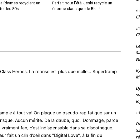
ta Rhymes recyclent un
Parfait pour l’été, Jeshi recycle un
te des 80s
énorme classique de Blur !
E
Ch
E
Ch
Le
Sa
su
Ky
Class Heroes. La reprise est plus que molle… Supertramp
Mo
DJ
su
Ri
cr
sample à tout va! On plaque un pseudo-rap fatigué sur un
risque. Aucun mérite. De la daube, quoi. Dommage, parce
De
 vraiment fan, c’est indispensable dans sa discothèque.
Sa
 fait un clin d’oeil dans "Digital Love", à la fin du
ré