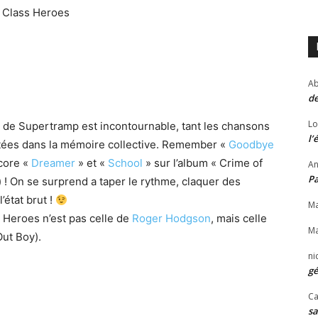
m Class Heroes
Ab
de
Lo
» de Supertramp est incontournable, tant les chansons
l’
stées dans la mémoire collective. Remember «
Goodbye
ncore «
Dreamer
» et «
School
» sur l’album « Crime of
An
P
) ! On se surprend a taper le rythme, claquer des
l’état brut !
Ma
s Heroes n’est pas celle de
Roger Hodgson
, mais celle
Ma
ut Boy).
ni
gé
Ca
sa