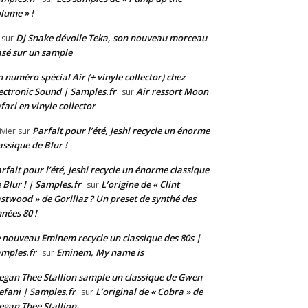
lume » !
DJ Snake dévoile Teka, son nouveau morceau
sur
sé sur un sample
 numéro spécial Air (+ vinyle collector) chez
ectronic Sound | Samples.fr
Air ressort Moon
sur
fari en vinyle collector
Parfait pour l’été, Jeshi recycle un énorme
ivier
sur
assique de Blur !
rfait pour l’été, Jeshi recycle un énorme classique
 Blur ! | Samples.fr
L’origine de « Clint
sur
stwood » de Gorillaz ? Un preset de synthé des
nées 80 !
 nouveau Eminem recycle un classique des 80s |
mples.fr
Eminem, My name is
sur
gan Thee Stallion sample un classique de Gwen
efani | Samples.fr
L’original de « Cobra » de
sur
gan Thee Stallion