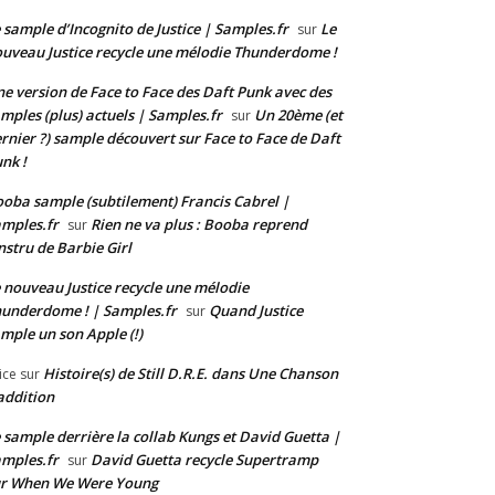
 sample d’Incognito de Justice | Samples.fr
Le
sur
uveau Justice recycle une mélodie Thunderdome !
e version de Face to Face des Daft Punk avec des
mples (plus) actuels | Samples.fr
Un 20ème (et
sur
rnier ?) sample découvert sur Face to Face de Daft
nk !
oba sample (subtilement) Francis Cabrel |
mples.fr
Rien ne va plus : Booba reprend
sur
instru de Barbie Girl
 nouveau Justice recycle une mélodie
underdome ! | Samples.fr
Quand Justice
sur
mple un son Apple (!)
Histoire(s) de Still D.R.E. dans Une Chanson
ice
sur
addition
 sample derrière la collab Kungs et David Guetta |
mples.fr
David Guetta recycle Supertramp
sur
ur When We Were Young