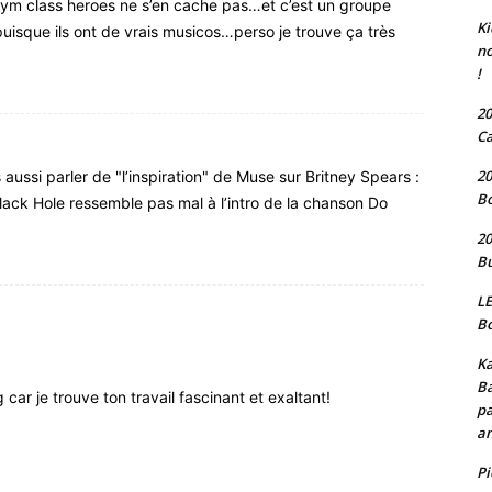
s gym class heroes ne s’en cache pas…et c’est un groupe
Ki
puisque ils ont de vrais musicos…perso je trouve ça très
no
!
20
Ca
20
 aussi parler de "l’inspiration" de Muse sur Britney Spears :
Bo
lack Hole ressemble pas mal à l’intro de la chanson Do
20
Bu
LE
Bo
Ka
Ba
 car je trouve ton travail fascinant et exaltant!
pa
an
P