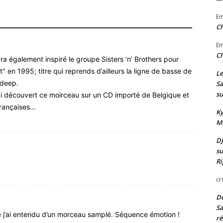
E
Ch
E
Ch
 également inspiré le groupe Sisters ‘n’ Brothers pour
" en 1995; titre qui reprends d’ailleurs la ligne de basse de
Le
ndeep.
Sa
su
ai découvert ce moirceau sur un CD importé de Belgique et
 françaises…
Ky
Mo
DJ
su
Ri
cr
De
Sa
ue j’ai entendu d’un morceau samplé. Séquence émotion !
ré