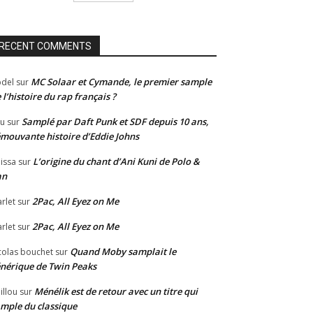
RECENT COMMENTS
MC Solaar et Cymande, le premier sample
del
sur
 l’histoire du rap français ?
Samplé par Daft Punk et SDF depuis 10 ans,
u
sur
émouvante histoire d’Eddie Johns
L’origine du chant d’Ani Kuni de Polo &
issa
sur
an
2Pac, All Eyez on Me
rlet
sur
2Pac, All Eyez on Me
rlet
sur
Quand Moby samplait le
colas bouchet
sur
nérique de Twin Peaks
Ménélik est de retour avec un titre qui
illou
sur
mple du classique