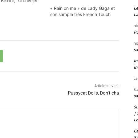
s Bextor, "Groovejet"
des classiques
Le
« Rain on me » de Lady Gaga et
bles de la house. Et
son sample très French Touch
La
n souvent avec ce
usique, c'est un
ni
construit le morceau.
P
ni
sa
In
In
Le
Article suivant
St
Pussycat Dolls, Don't cha
sa
Su
| 
Lo
Ca
Sa