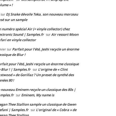
lume » !
DJ Snake dévoile Teka, son nouveau morceau
sur
sé sur un sample
 numéro spécial Air (+ vinyle collector) chez
ectronic Sound | Samples.fr
Air ressort Moon
sur
fari en vinyle collector
Parfait pour l’été, Jeshi recycle un énorme
ivier
sur
assique de Blur !
rfait pour l’été, Jeshi recycle un énorme classique
 Blur ! | Samples.fr
L’origine de « Clint
sur
stwood » de Gorillaz ? Un preset de synthé des
nées 80 !
 nouveau Eminem recycle un classique des 80s |
mples.fr
Eminem, My name is
sur
gan Thee Stallion sample un classique de Gwen
efani | Samples.fr
L’original de « Cobra » de
sur
gan Thee Stallion