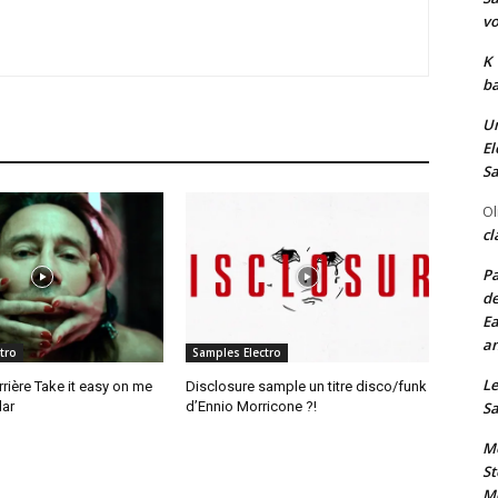
vo
K
ba
Un
El
Sa
Ol
cl
Pa
de
Ea
an
tro
Samples Electro
Le
rrière Take it easy on me
Disclosure sample un titre disco/funk
lar
d’Ennio Morricone ?!
Sa
Me
St
Me