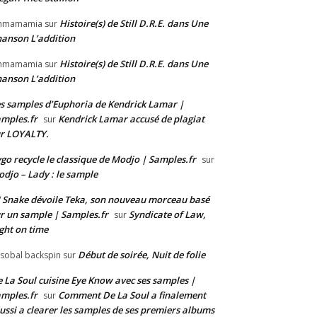
Histoire(s) de Still D.R.E. dans Une
mmamamia
sur
anson L’addition
Histoire(s) de Still D.R.E. dans Une
mmamamia
sur
anson L’addition
s samples d’Euphoria de Kendrick Lamar |
mples.fr
Kendrick Lamar accusé de plagiat
sur
r LOYALTY.
go recycle le classique de Modjo | Samples.fr
sur
djo – Lady : le sample
 Snake dévoile Teka, son nouveau morceau basé
r un sample | Samples.fr
Syndicate of Law,
sur
ght on time
Début de soirée, Nuit de folie
isobal backspin
sur
 La Soul cuisine Eye Know avec ses samples |
mples.fr
Comment De La Soul a finalement
sur
ussi a clearer les samples de ses premiers albums