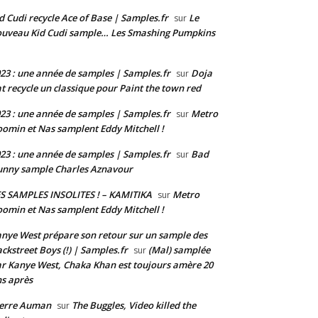
d Cudi recycle Ace of Base | Samples.fr
Le
sur
uveau Kid Cudi sample… Les Smashing Pumpkins
23 : une année de samples | Samples.fr
Doja
sur
t recycle un classique pour Paint the town red
23 : une année de samples | Samples.fr
Metro
sur
omin et Nas samplent Eddy Mitchell !
23 : une année de samples | Samples.fr
Bad
sur
nny sample Charles Aznavour
S SAMPLES INSOLITES ! – KAMITIKA
Metro
sur
omin et Nas samplent Eddy Mitchell !
nye West prépare son retour sur un sample des
ckstreet Boys (!) | Samples.fr
(Mal) samplée
sur
r Kanye West, Chaka Khan est toujours amère 20
s après
ierre Auman
The Buggles, Video killed the
sur