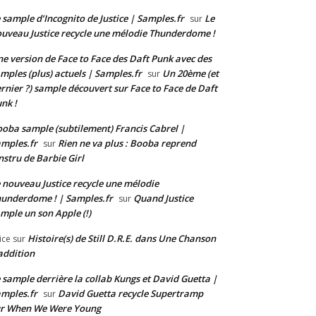
 sample d’Incognito de Justice | Samples.fr
Le
sur
uveau Justice recycle une mélodie Thunderdome !
e version de Face to Face des Daft Punk avec des
mples (plus) actuels | Samples.fr
Un 20ème (et
sur
rnier ?) sample découvert sur Face to Face de Daft
nk !
oba sample (subtilement) Francis Cabrel |
mples.fr
Rien ne va plus : Booba reprend
sur
instru de Barbie Girl
 nouveau Justice recycle une mélodie
underdome ! | Samples.fr
Quand Justice
sur
mple un son Apple (!)
Histoire(s) de Still D.R.E. dans Une Chanson
ice
sur
addition
 sample derrière la collab Kungs et David Guetta |
mples.fr
David Guetta recycle Supertramp
sur
ur When We Were Young