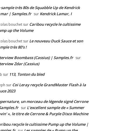
 sample très 80s de Squabble Up de Kendrick
mar | Samples.fr
Kendrick Lamar, I
sur
Caribou recycle le cultissime
colas bouchet
sur
ump up the Volume
Le nouveau Duck Sauce et son
colas bouchet
sur
mple très 80’s !
terview Boombass (Cassius) | Samples.fr
sur
terview Zdar (Cassius)
113, Tonton du bled
b
sur
Coi Leray recycle GrandMaster Flash à la
eph
sur
uce 2023
pernature, un morceau de légende signé Cerrone
Samples.fr
L’excellent sample de « Summer
sur
vin' », le titre de Cerrone & Purple Disco Machine
ribou recycle le cultissime Pump up the Volume |
mples.fr
Les samples de « Pump up the
sur