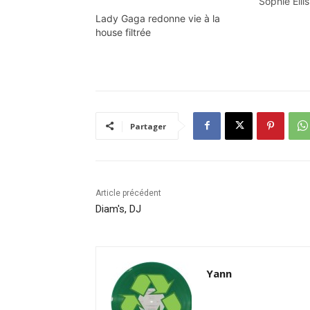
Sophie Elli
fait parti 
Lady Gaga redonne vie à la
incontourna
house filtrée
comme bie
genre de m
sample qui 
…
Partager
Article précédent
Diam's, DJ
Yann