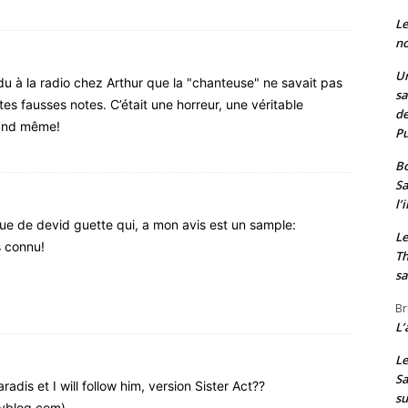
Le
no
Un
du à la radio chez Arthur que la "chanteuse" ne savait pas
sa
es fausses notes. C’était une horreur, une véritable
de
uand même!
Pu
Bo
Sa
l’
ue de devid guette qui, a mon avis est un sample:
Le
s connu!
Th
sa
Br
L’
Le
Sa
adis et I will follow him, version Sister Act??
s
skyblog.com)