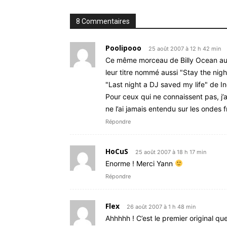
8 Commentaires
Poolipooo
25 août 2007 à 12 h 42 min
Ce même morceau de Billy Ocean aura
leur titre nommé aussi "Stay the night
"Last night a DJ saved my life" de I
Pour ceux qui ne connaissent pas, j’
ne l’ai jamais entendu sur les ondes
Répondre
HoCuS
25 août 2007 à 18 h 17 min
Enorme ! Merci Yann
Répondre
Flex
26 août 2007 à 1 h 48 min
Ahhhhh ! C’est le premier original q