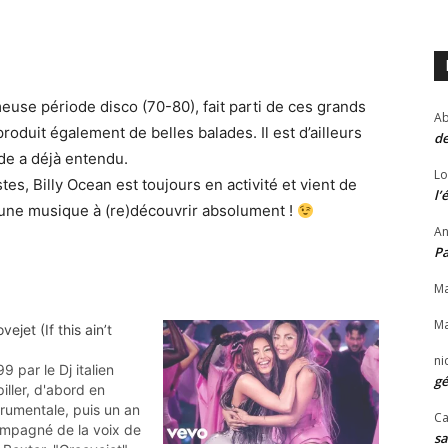
meuse période disco (70-80), fait parti de ces grands
Ab
roduit également de belles balades. Il est d’ailleurs
de
de a déjà entendu.
Lo
es, Billy Ocean est toujours en activité et vient de
l’
 une musique à (re)découvrir absolument !
An
P
Ma
Ma
vejet (If this ain’t
ni
9 par le Dj italien
gé
piller, d'abord en
trumentale, puis un an
Ca
mpagné de la voix de
sa