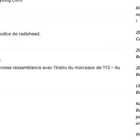
Ki
no
!
20
police de radiohead.
Ca
20
Bo
n
ne grosse ressamblance avec l’instru du morceaux de 113 – Au
20
Bu
LE
Bo
Ka
Ba
pa
an
P