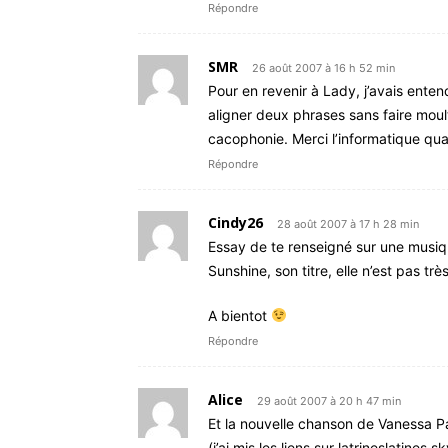
Répondre
SMR
26 août 2007 à 16 h 52 min
Pour en revenir à Lady, j’avais enten
aligner deux phrases sans faire moult
cacophonie. Merci l’informatique q
Répondre
Cindy26
28 août 2007 à 17 h 28 min
Essay de te renseigné sur une musiq
Sunshine, son titre, elle n’est pas trè
A bientot
Répondre
Alice
29 août 2007 à 20 h 47 min
Et la nouvelle chanson de Vanessa Par
(j’ai mis les liens sur latrineslatines.