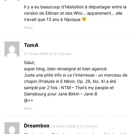
Il y a eu beaucoup d’hésitation à départager entre la
version de Elliman et des Who… apparement… elle
n’avait que 13 ans à l’époque
Reply
TomA
27 février 2008 At 19 h 54 min
Salut,
super blog, bien renseigné et bien agencé.
Juste une ptite info si ca t’interresse : un morceau de
chopin (Prelude in E Minor, Op. 28, No. 4) a été
samplé par 2 fois : NTM – That’s my people et
Gainsbourg pour Jane Birkin – Jane B
@++
Reply
Dreambox
28 février 2008 At 0 h 26 min