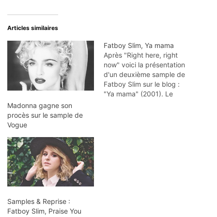
Articles similaires
Fatboy Slim, Ya mama
Après "Right here, right
now" voici la présentation
d'un deuxième sample de
Fatboy Slim sur le blog :
"Ya mama" (2001). Le
sample principal provient
Madonna gagne son
d'un groupe anglais des
procès sur le sample de
années 70 : Colosseum et
Vogue
leur "The kettle" (1969).
Les extraits : • "Ya mama"
(2001) de Fatboy Slim •
"The…
Samples & Reprise :
Fatboy Slim, Praise You