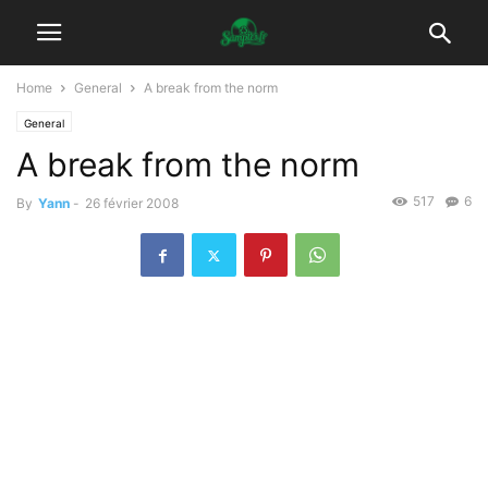
Home
General
A break from the norm
General
A break from the norm
517
6
By
Yann
-
26 février 2008