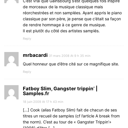
C’est vrai que Gainsbourg s’est quelques fois inspiré
de morceaux de la musique classique mais
réorchestrées et non samplées. Ayant appris le piano
classique par son père, je pense que c’était sa façon
de rendre hommage à ce genre de musique.
Il est plutôt du côté des artistes samplés.
Reply
mrbacardi
31 mars 2008 At 9 h 35 min
Quel honneur que d’être cité sur ce magnifique site.
Reply
Fatboy Slim, Gangster trippin’ |
Samples.fr
18 juin 2009 At 17 h 43 min
[…] Cook (alias Fatboy Slim) fait de chacun de ses
titres un recueil de samples (cf l’article A break from
the norm). C’est au tour de « Gangster Trippin’»
(1998) d’être […]