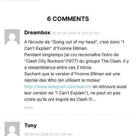
6 COMMENTS
Dreambox
26 février 2008 At 18 h 51 min
A l’écoute de "Going out of my head", c’est donc "I
Can’t Explain" d’Yvonne Elliman.
Pendant longtemps j’ai cru reconnaître l’intro de
"Clash City Rockers"(1977) du groupe The Clash. Il y
a ressemblance entre ces 2 intros.
Sachant que la version d’Yvonne Elliman est une
reprise des Who (en utilisant le moteur
http://www.seeqpod.com/search/
on retrouve aussi
leur version de "I Can’t Explain"), ne peut on pas
croire qu’ils ont inspiré les Clash !!!…
Reply
Tony
26 février 2008 At 18 h 59 min