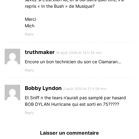
repris « In the Bush » de Musique?
Merci
Mich
Reply
truthmaker
19 août 2009 At 14 h 34 min
Encore un bon technicien du son ce Clamaran…
Reply
Bobby Lyndon
2 août 2010 At 21 h 59 min
Et Sniff n the tears n’aurait pas samplé par hasard
BOB DYLAN Hurricane qui est sorti en 75?????
Reply
Laisser un commentaire