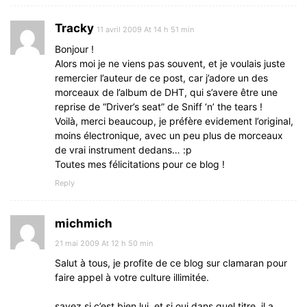
Tracky
11 avril 2009 At 14 h 51 min
Bonjour !
Alors moi je ne viens pas souvent, et je voulais juste
remercier l’auteur de ce post, car j’adore un des
morceaux de l’album de DHT, qui s’avere être une
reprise de “Driver’s seat” de Sniff ‘n’ the tears !
Voilà, merci beaucoup, je préfère evidement l’original,
moins électronique, avec un peu plus de morceaux
de vrai instrument dedans… :p
Toutes mes félicitations pour ce blog !
Reply
michmich
21 mai 2009 At 12 h 50 min
Salut à tous, je profite de ce blog sur clamaran pour
faire appel à votre culture illimitée.
savez si c’est bien lui, et si oui dans quel titre, il a