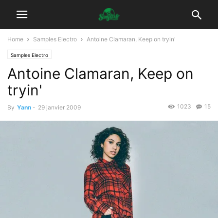
Home
Samples Electro
Antoine Clamaran, Keep on tryin'
Samples Electro
Antoine Clamaran, Keep on
tryin'
1023
15
By
Yann
-
29 janvier 2009