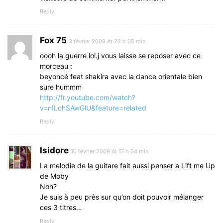
Reply
Fox 75
3 février 2009 At 22 h 05 min
oooh la guerre lol.j vous laisse se reposer avec ce
morceau :
beyoncé feat shakira avec la dance orientale bien
sure hummm
http://fr.youtube.com/watch?
v=nILchSAwGlU&feature=related
Reply
Isidore
10 février 2009 At 17 h 04 min
La melodie de la guitare fait aussi penser a Lift me Up
de Moby
Non?
Je suis à peu près sur qu’on doit pouvoir mélanger
ces 3 titres…
Reply