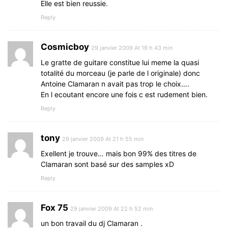
Elle est bien reussie.
Reply
Cosmicboy
29 janvier 2009 At 19 h 43 min
Le gratte de guitare constitue lui meme la quasi
totalité du morceau (je parle de l originale) donc
Antoine Clamaran n avait pas trop le choix….
En l ecoutant encore une fois c est rudement bien.
Reply
tony
29 janvier 2009 At 21 h 55 min
Exellent je trouve… mais bon 99% des titres de
Clamaran sont basé sur des samples xD
Reply
Fox 75
29 janvier 2009 At 22 h 52 min
un bon travail du dj Clamaran .