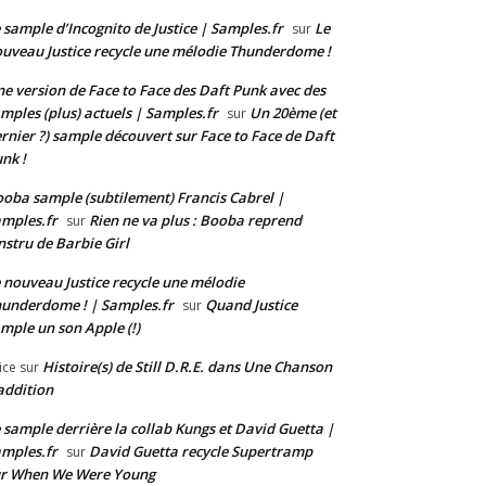
 sample d’Incognito de Justice | Samples.fr
Le
sur
uveau Justice recycle une mélodie Thunderdome !
e version de Face to Face des Daft Punk avec des
mples (plus) actuels | Samples.fr
Un 20ème (et
sur
rnier ?) sample découvert sur Face to Face de Daft
nk !
oba sample (subtilement) Francis Cabrel |
mples.fr
Rien ne va plus : Booba reprend
sur
instru de Barbie Girl
 nouveau Justice recycle une mélodie
underdome ! | Samples.fr
Quand Justice
sur
mple un son Apple (!)
Histoire(s) de Still D.R.E. dans Une Chanson
ice
sur
addition
 sample derrière la collab Kungs et David Guetta |
mples.fr
David Guetta recycle Supertramp
sur
ur When We Were Young