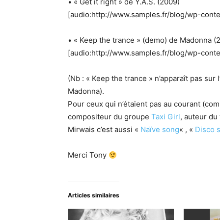
• « Get it right » de Y.A.S. (2009)
[audio:http://www.samples.fr/blog/wp-cont
• « Keep the trance » (demo) de Madonna (
[audio:http://www.samples.fr/blog/wp-con
(Nb : « Keep the trance » n’apparaît pas sur
Madonna).
Pour ceux qui n’étaient pas au courant (c
compositeur du groupe
Taxi Girl
, auteur du
Mirwais c’est aussi «
Naïve song
« , «
Disco 
Merci Tony
Articles similaires