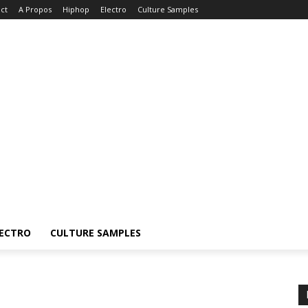
ct
A Propos
Hiphop
Electro
Culture Samples
ECTRO
CULTURE SAMPLES