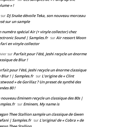
lume » !
DJ Snake dévoile Teka, son nouveau morceau
sur
sé sur un sample
 numéro spécial Air (+ vinyle collector) chez
ectronic Sound | Samples.fr
Air ressort Moon
sur
fari en vinyle collector
Parfait pour l’été, Jeshi recycle un énorme
ivier
sur
assique de Blur !
rfait pour l’été, Jeshi recycle un énorme classique
 Blur ! | Samples.fr
L’origine de « Clint
sur
stwood » de Gorillaz ? Un preset de synthé des
nées 80 !
 nouveau Eminem recycle un classique des 80s |
mples.fr
Eminem, My name is
sur
gan Thee Stallion sample un classique de Gwen
efani | Samples.fr
L’original de « Cobra » de
sur
gan Thee Stallion