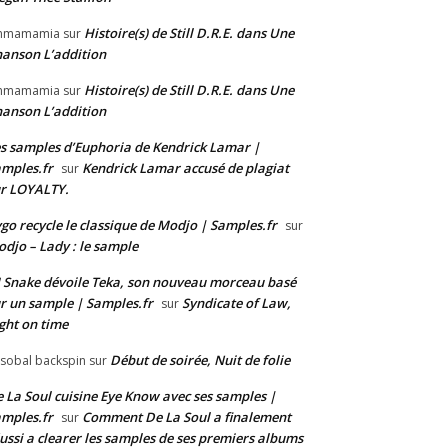
Histoire(s) de Still D.R.E. dans Une
mmamamia
sur
anson L’addition
Histoire(s) de Still D.R.E. dans Une
mmamamia
sur
anson L’addition
s samples d’Euphoria de Kendrick Lamar |
mples.fr
Kendrick Lamar accusé de plagiat
sur
r LOYALTY.
go recycle le classique de Modjo | Samples.fr
sur
djo – Lady : le sample
 Snake dévoile Teka, son nouveau morceau basé
r un sample | Samples.fr
Syndicate of Law,
sur
ght on time
Début de soirée, Nuit de folie
isobal backspin
sur
 La Soul cuisine Eye Know avec ses samples |
mples.fr
Comment De La Soul a finalement
sur
ussi a clearer les samples de ses premiers albums