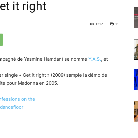
t it right
1212
11
mpagné de Yasmine Hamdan) se nomme
Y.A.S.
, et
r single « Get it right » (2009) sample la démo de
uite pour Madonna en 2005.