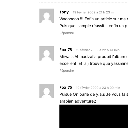
tony
19 février 2009 à 21 h 23 min
Waoooooh !!! Enfin un article sur m
Puis quel sample réussit… enfin un pro
Répondre
Fox 75
19 février 2009 à 22 h 41 min
Mirwais Ahmadzaï a produit l’album 
excellent .Et la j trouve que yassmine
Répondre
Fox 75
19 février 2009 à 23 h 09 min
Puisue On parle de y.a.s Je vous fais
arabian adventure2