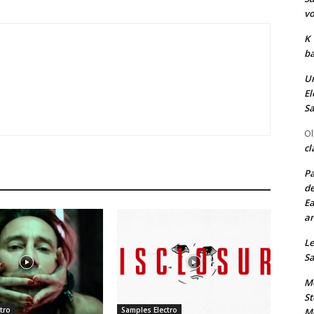
vo
K
ba
Un
El
Sa
Ol
cl
Pa
de
Ea
an
Le
Sa
Me
St
tro
Samples Electro
Me