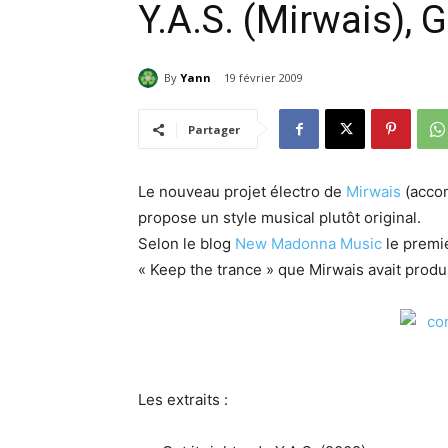
Y.A.S. (Mirwais), Ge
By
Yann
19 février 2009
Partager
Le nouveau projet électro de
Mirwais
(acco
propose un style musical plutôt original.
Selon le blog
New Madonna Music
le premie
« Keep the trance » que Mirwais avait prod
Les extraits :