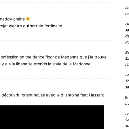
Le
no
a maddy chérie
Un
jet electro qui sort de l’ordinaire
sa
de
Pu
Bo
confession on the dance floor de Madonna que j le trouve
Sa
 y.a.s la libanaise prends le style de la Madonne .
l’
Le
Th
sa
 découvrir l’orient house avec le dj antoine feat Hassan:
Br
L’
Le
Sa
s