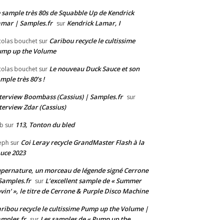
 sample très 80s de Squabble Up de Kendrick
mar | Samples.fr
Kendrick Lamar, I
sur
Caribou recycle le cultissime
colas bouchet
sur
ump up the Volume
Le nouveau Duck Sauce et son
colas bouchet
sur
mple très 80’s !
terview Boombass (Cassius) | Samples.fr
sur
terview Zdar (Cassius)
113, Tonton du bled
b
sur
Coi Leray recycle GrandMaster Flash à la
eph
sur
uce 2023
pernature, un morceau de légende signé Cerrone
Samples.fr
L’excellent sample de « Summer
sur
vin' », le titre de Cerrone & Purple Disco Machine
ribou recycle le cultissime Pump up the Volume |
mples.fr
Les samples de « Pump up the
sur