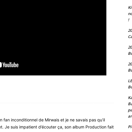
Ki
no
!
20
Ca
20
Bo
20
Bu
LE
Bo
Ka
Ba
pa
an
n fan inconditionnel de Mirwais et je ne savais pas qu’il
P
t. Je suis impatient d’écouter ça, son album Production fait