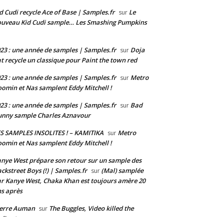
d Cudi recycle Ace of Base | Samples.fr
Le
sur
uveau Kid Cudi sample… Les Smashing Pumpkins
23 : une année de samples | Samples.fr
Doja
sur
t recycle un classique pour Paint the town red
23 : une année de samples | Samples.fr
Metro
sur
omin et Nas samplent Eddy Mitchell !
23 : une année de samples | Samples.fr
Bad
sur
nny sample Charles Aznavour
S SAMPLES INSOLITES ! – KAMITIKA
Metro
sur
omin et Nas samplent Eddy Mitchell !
nye West prépare son retour sur un sample des
ckstreet Boys (!) | Samples.fr
(Mal) samplée
sur
r Kanye West, Chaka Khan est toujours amère 20
s après
ierre Auman
The Buggles, Video killed the
sur