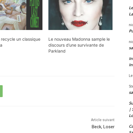
Le
La
ni
P
 recycle un classique
Le nouveau Madonna sample le
ni
na
discours d’une survivante de
sa
Parkland
In
In
Le
St
sa
Su
| 
Lo
Article suivant
Ca
Beck, Loser
Sa