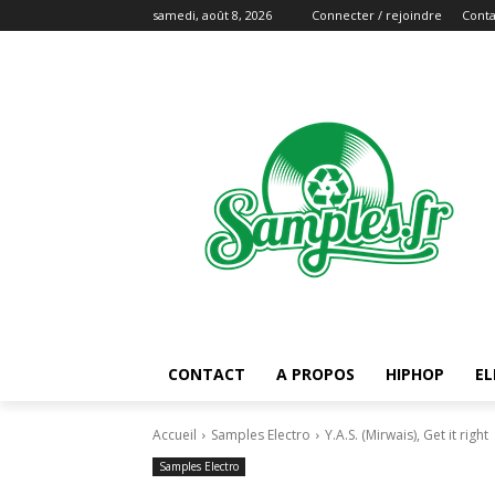
samedi, août 8, 2026
Connecter / rejoindre
Conta
CONTACT
A PROPOS
HIPHOP
EL
Accueil
Samples Electro
Y.A.S. (Mirwais), Get it right
Samples Electro