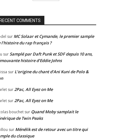
RECENT COMMENTS
MC Solaar et Cymande, le premier sample
del
sur
 l’histoire du rap français ?
Samplé par Daft Punk et SDF depuis 10 ans,
u
sur
émouvante histoire d’Eddie Johns
L’origine du chant d’Ani Kuni de Polo &
issa
sur
an
2Pac, All Eyez on Me
rlet
sur
2Pac, All Eyez on Me
rlet
sur
Quand Moby samplait le
colas bouchet
sur
nérique de Twin Peaks
Ménélik est de retour avec un titre qui
illou
sur
mple du classique