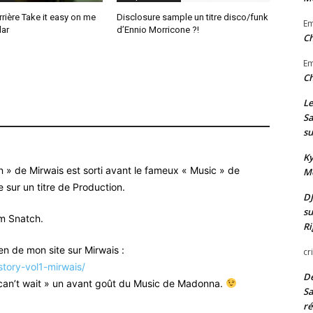
rrière Take it easy on me
Disclosure sample un titre disco/funk
E
lar
d’Ennio Morricone ?!
Ch
E
Ch
Le
Sa
su
Ky
on » de Mirwais est sorti avant le fameux « Music » de
Mo
 sur un titre de Production.
DJ
su
lm Snatch.
Ri
en de mon site sur Mirwais :
cr
story-vol1-mirwais/
De
I can’t wait » un avant goût du Music de Madonna.
Sa
ré