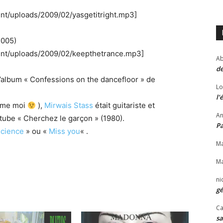
ent/uploads/2009/02/yasgetitright.mp3]
2005)
tent/uploads/2009/02/keepthetrance.mp3]
Ab
de
 l’album « Confessions on the dancefloor » de
Lo
l’
omme moi
),
Mirwais Stass
était guitariste et
An
 tube « Cherchez le garçon » (1980).
P
science
» ou «
Miss you
« .
Ma
Ma
ni
gé
Ca
sa