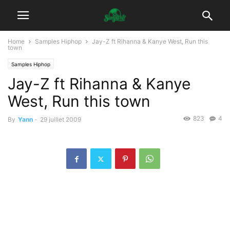
Home
Samples Hiphop
Jay-Z ft Rihanna & Kanye West, Run this
town
Samples Hiphop
Jay-Z ft Rihanna & Kanye
West, Run this town
823
4
By
Yann
-
29 juillet 2009