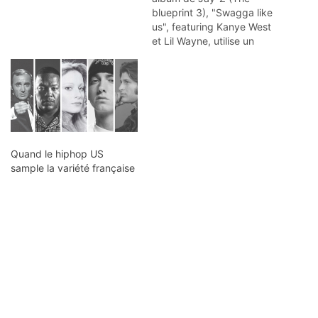
blueprint 3), "Swagga like
us", featuring Kanye West
et Lil Wayne, utilise un
sample vocal d'un titre
sorti l'an dernier et qui lui
aussi contient un sample :
"Paper planes" de M.I.A.
(voir l'article sur
samples.fr) . Les extraits :
• "Swagga…
Quand le hiphop US
sample la variété française