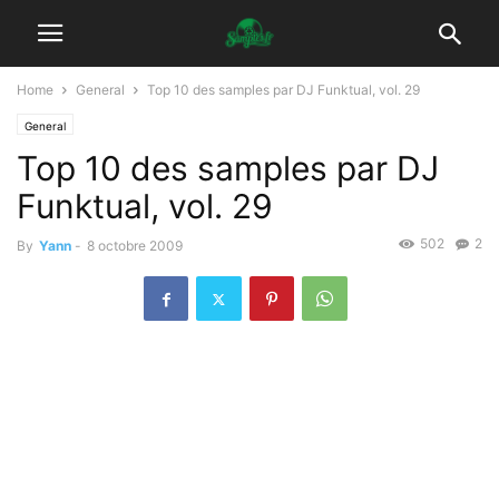
Home
General
Top 10 des samples par DJ Funktual, vol. 29
General
Top 10 des samples par DJ
Funktual, vol. 29
502
2
By
Yann
-
8 octobre 2009