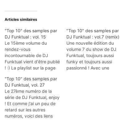
Articles similaires
"Top 10" des samples par
"Top 10" des samples par
DJ Funktual : vol. 15
DJ Funktual : vol.7 (remix)
Le 15ème volume du
Une nouvelle édition du
rendez-vous
volume 7 du show de DJ
incontournable de DJ
Funktual, toujours aussi
Funktual vient d'être publié
funky et toujours aussi
! :) La playlist sur la page
passionné ! Avec une
de DJ Funktual, comme
petite nouveauté pour
"Top 10" des samples par
d'habitude ! Retrouvez
cette édition ... Enjoy ! La
DJ Funktual, vol. 27
tous les autres volumes
playlist sur la page perso
Le 27ème numéro de la
des top 10, sur cette page.
de DJ Funktual ! Et les
série de DJ Funktual, enjoy
autres volumes, par ici ;)
! Et comme j'ai un peu de
retard sur les autres
numéros, voici des liens
vers le volume 24, le
volume 25 et le volume 26
! ;) Les précédentes