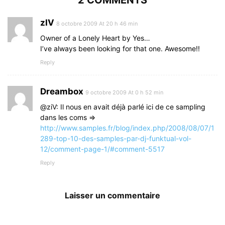
2 COMMENTS
zIV
8 octobre 2009 At 20 h 46 min
Owner of a Lonely Heart by Yes…
I’ve always been looking for that one. Awesome!!
Reply
Dreambox
9 octobre 2009 At 0 h 52 min
@ziV: Il nous en avait déjà parlé ici de ce sampling
dans les coms =>
http://www.samples.fr/blog/index.php/2008/08/07/1
289-top-10-des-samples-par-dj-funktual-vol-
12/comment-page-1/#comment-5517
Reply
Laisser un commentaire