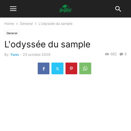
Home
General
L'odyssée du sample
General
L'odyssée du sample
682
6
By
Yann
-
23 octobre 2009