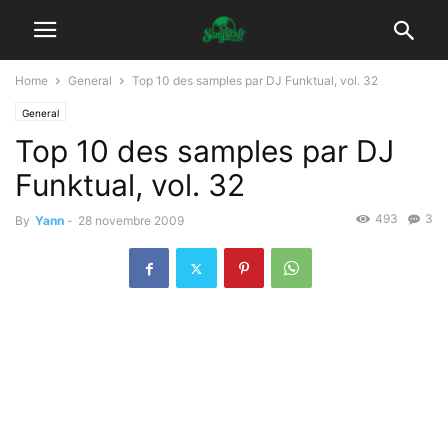
Home
General
Top 10 des samples par DJ Funktual, vol. 32
General
Top 10 des samples par DJ
Funktual, vol. 32
493
3
By
Yann
-
28 novembre 2009