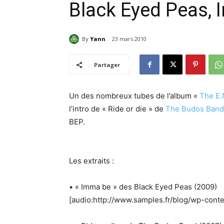
Black Eyed Peas,
By
Yann
23 mars 2010
Partager
Un des nombreux tubes de l’album «
The E.
l’intro de « Ride or die » de
The Budos Band
BEP.
Les extraits :
• « Imma be » des Black Eyed Peas (2009)
[audio:http://www.samples.fr/blog/wp-con