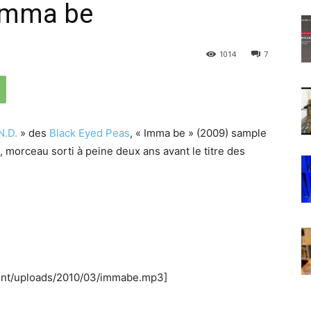
 Imma be
1014
7
N.D.
» des
Black Eyed Peas
, « Imma be » (2009) sample
, morceau sorti à peine deux ans avant le titre des
tent/uploads/2010/03/immabe.mp3]