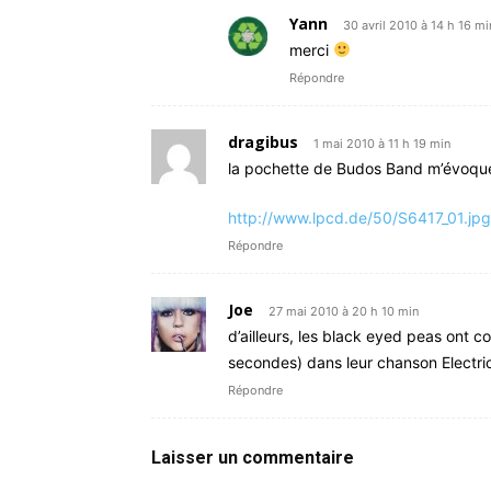
Yann
30 avril 2010 à 14 h 16 mi
merci
Répondre
dragibus
1 mai 2010 à 11 h 19 min
la pochette de Budos Band m’évoque 
http://www.lpcd.de/50/S6417_01.jpg
Répondre
Joe
27 mai 2010 à 20 h 10 min
d’ailleurs, les black eyed peas ont
secondes) dans leur chanson Electric
Répondre
Laisser un commentaire