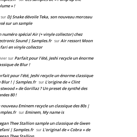
lume » !
DJ Snake dévoile Teka, son nouveau morceau
sur
sé sur un sample
 numéro spécial Air (+ vinyle collector) chez
ectronic Sound | Samples.fr
Air ressort Moon
sur
fari en vinyle collector
Parfait pour l’été, Jeshi recycle un énorme
ivier
sur
assique de Blur !
rfait pour l’été, Jeshi recycle un énorme classique
 Blur ! | Samples.fr
L’origine de « Clint
sur
stwood » de Gorillaz ? Un preset de synthé des
nées 80 !
 nouveau Eminem recycle un classique des 80s |
mples.fr
Eminem, My name is
sur
gan Thee Stallion sample un classique de Gwen
efani | Samples.fr
L’original de « Cobra » de
sur
gan Thee Stallion