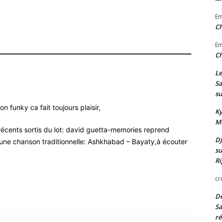
E
Ch
E
Ch
Le
Sa
su
n funky ca fait toujours plaisir,
Ky
Mo
 récents sortis du lot: david guetta-memories reprend
DJ
une chanson traditionnelle: Ashkhabad – Bayaty,à écouter
su
Ri
cr
De
Sa
ré