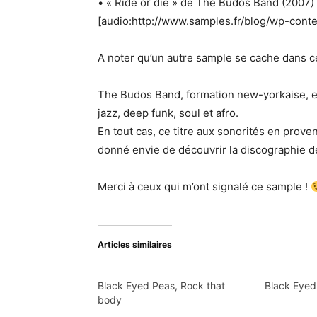
• « Ride or die » de The Budos Band (2007)
[audio:http://www.samples.fr/blog/wp-cont
A noter qu’un autre sample se cache dans ce 
The Budos Band, formation new-yorkaise, 
jazz, deep funk, soul et afro.
En tout cas, ce titre aux sonorités en prove
donné envie de découvrir la discographie 
Merci à ceux qui m’ont signalé ce sample !
Articles similaires
Black Eyed Peas, Rock that
Black Eyed
body