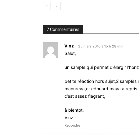
7 Commentaires
Vinz
25 mars 2010 à 15 h 28 min
Salut,
un sample qui permet d’élargir l’horizo
petite réaction hors sujet,2 samples
manureva,et edouard maya a repris 
c’est assez flagrant,
à bientot,
Vinz
Répondre