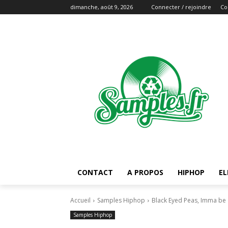
dimanche, août 9, 2026
Connecter / rejoindre
Co
CONTACT
A PROPOS
HIPHOP
EL
Accueil
Samples Hiphop
Black Eyed Peas, Imma be
Samples Hiphop