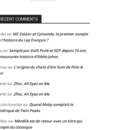
RECENT COMMENTS
MC Solaar et Cymande, le premier sample
del
sur
 l’histoire du rap français ?
Samplé par Daft Punk et SDF depuis 10 ans,
u
sur
émouvante histoire d’Eddie Johns
L’origine du chant d’Ani Kuni de Polo &
issa
sur
an
2Pac, All Eyez on Me
rlet
sur
2Pac, All Eyez on Me
rlet
sur
Quand Moby samplait le
colas bouchet
sur
nérique de Twin Peaks
Ménélik est de retour avec un titre qui
illou
sur
mple du classique