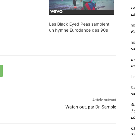
Le
La
Les Black Eyed Peas samplent
ni
un hymne Eurodance des 90s
P
ni
sa
In
In
Le
St
sa
Article suivant
Su
Watch out, par Dr. Sample
| 
Lo
Ca
Sa