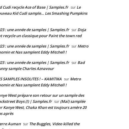
d Cudi recycle Ace of Base | Samples.fr
Le
sur
uveau Kid Cudi sample… Les Smashing Pumpkins
23 : une année de samples | Samples.fr
Doja
sur
t recycle un classique pour Paint the town red
23 : une année de samples | Samples.fr
Metro
sur
omin et Nas samplent Eddy Mitchell !
23 : une année de samples | Samples.fr
Bad
sur
nny sample Charles Aznavour
S SAMPLES INSOLITES ! – KAMITIKA
Metro
sur
omin et Nas samplent Eddy Mitchell !
nye West prépare son retour sur un sample des
ckstreet Boys (!) | Samples.fr
(Mal) samplée
sur
r Kanye West, Chaka Khan est toujours amère 20
s après
ierre Auman
The Buggles, Video killed the
sur