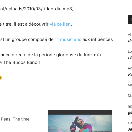
ent/uploads/2010/03/rideordie.mp3]
titre, il est à découvrir
via ce lien
.
Ab
est un groupe composé de
11 musiciens
aux influences
de
Lo
nance directe de la période glorieuse du funk m’a
l’
de The Budos Band !
An
P
Ma
Ma
ni
gé
 Peas, The time
Ca
sa