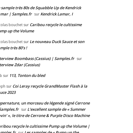
 sample très 80s de Squabble Up de Kendrick
mar | Samples.fr
Kendrick Lamar, I
sur
Caribou recycle le cultissime
colas bouchet
sur
ump up the Volume
Le nouveau Duck Sauce et son
colas bouchet
sur
mple très 80’s !
terview Boombass (Cassius) | Samples.fr
sur
terview Zdar (Cassius)
113, Tonton du bled
b
sur
Coi Leray recycle GrandMaster Flash à la
eph
sur
uce 2023
pernature, un morceau de légende signé Cerrone
Samples.fr
L’excellent sample de « Summer
sur
vin' », le titre de Cerrone & Purple Disco Machine
ribou recycle le cultissime Pump up the Volume |
mples.fr
Les samples de « Pump up the
sur