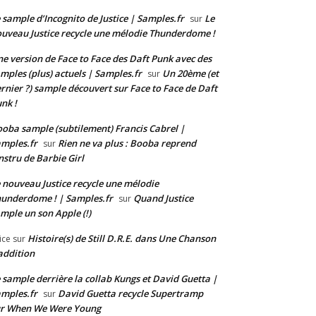
 sample d’Incognito de Justice | Samples.fr
Le
sur
uveau Justice recycle une mélodie Thunderdome !
e version de Face to Face des Daft Punk avec des
mples (plus) actuels | Samples.fr
Un 20ème (et
sur
rnier ?) sample découvert sur Face to Face de Daft
nk !
oba sample (subtilement) Francis Cabrel |
mples.fr
Rien ne va plus : Booba reprend
sur
instru de Barbie Girl
 nouveau Justice recycle une mélodie
underdome ! | Samples.fr
Quand Justice
sur
mple un son Apple (!)
Histoire(s) de Still D.R.E. dans Une Chanson
ice
sur
addition
 sample derrière la collab Kungs et David Guetta |
mples.fr
David Guetta recycle Supertramp
sur
ur When We Were Young