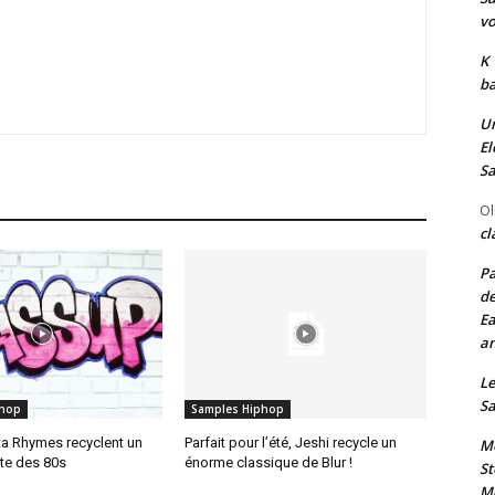
vo
K
ba
Un
El
Sa
Ol
cl
Pa
de
Ea
an
Le
Sa
phop
Samples Hiphop
ta Rhymes recyclent un
Parfait pour l’été, Jeshi recycle un
Me
te des 80s
énorme classique de Blur !
St
Me