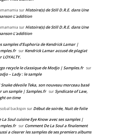
Histoire(s) de Still D.R.E. dans Une
mmamamia
sur
anson L’addition
Histoire(s) de Still D.R.E. dans Une
mmamamia
sur
anson L’addition
s samples d’Euphoria de Kendrick Lamar |
mples.fr
Kendrick Lamar accusé de plagiat
sur
r LOYALTY.
go recycle le classique de Modjo | Samples.fr
sur
djo – Lady : le sample
 Snake dévoile Teka, son nouveau morceau basé
r un sample | Samples.fr
Syndicate of Law,
sur
ght on time
Début de soirée, Nuit de folie
isobal backspin
sur
 La Soul cuisine Eye Know avec ses samples |
mples.fr
Comment De La Soul a finalement
sur
ussi a clearer les samples de ses premiers albums