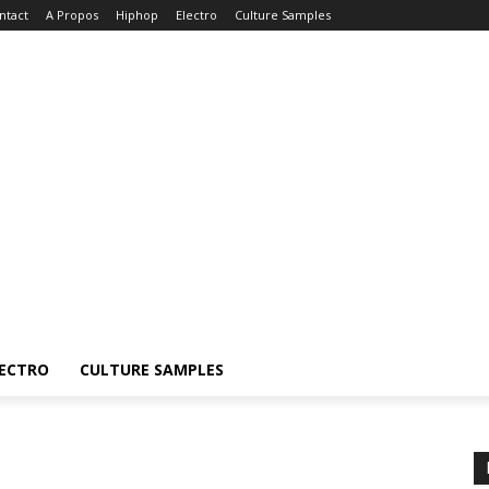
ntact
A Propos
Hiphop
Electro
Culture Samples
ECTRO
CULTURE SAMPLES