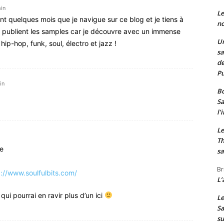
in
Le
nt quelques mois que je navigue sur ce blog et je tiens à
no
t publient les samples car je découvre avec un immense
Un
 hip-hop, funk, soul, électro et jazz !
sa
de
Pu
in
Bo
Sa
l’
Le
Th
e
sa
Br
p://www.soulfulbits.com/
L’
qui pourrai en ravir plus d’un ici
Le
Sa
s