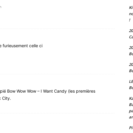
n
Ki
no
!
20
Ca
furieusement celle ci
20
Bo
20
Bu
LE
Bo
 copié Bow Wow Wow – I Want Candy (les premières
 City.
Ka
Ba
pa
an
P