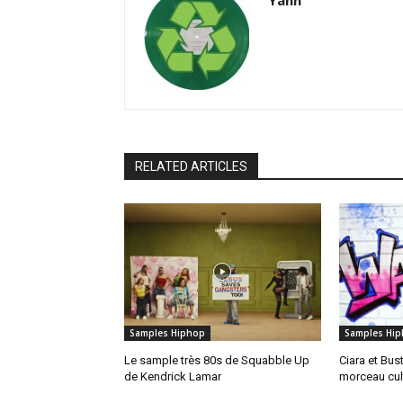
RELATED ARTICLES
Samples Hiphop
Samples Hi
Le sample très 80s de Squabble Up
Ciara et Bus
de Kendrick Lamar
morceau cul