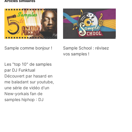
Articles similaires
Sample comme bonjour !
Sample School : révisez
vos samples !
Les "top 10" de samples
par DJ Funktual
Découvert par hasard en
me baladant sur youtube,
une série de vidéo d'un
New-yorkais fan de
samples hiphop : DJ
Funktual. A la fois
passionné et décalé (voire
même un peu barré par
moment ;) ), l'auteur nous
propose des vidéos