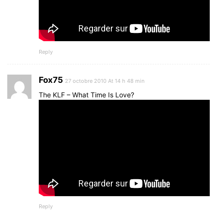
Reply
Fox75
27 octobre 2010 At 14 h 48 min
The KLF – What Time Is Love?
Reply