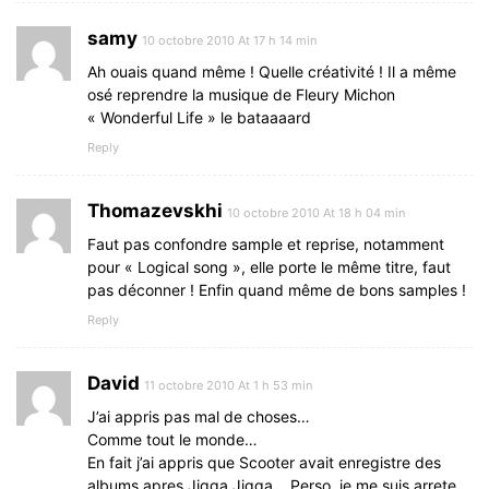
samy
10 octobre 2010 At 17 h 14 min
Ah ouais quand même ! Quelle créativité ! Il a même
osé reprendre la musique de Fleury Michon
« Wonderful Life » le bataaaard
Reply
Thomazevskhi
10 octobre 2010 At 18 h 04 min
Faut pas confondre sample et reprise, notamment
pour « Logical song », elle porte le même titre, faut
pas déconner ! Enfin quand même de bons samples !
Reply
David
11 octobre 2010 At 1 h 53 min
J’ai appris pas mal de choses…
Comme tout le monde…
En fait j’ai appris que Scooter avait enregistre des
albums apres Jigga Jigga… Perso, je me suis arrete