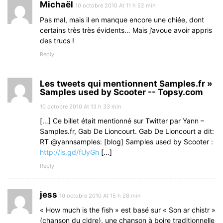
Michaël
10 octobre 2010 At 11 h 52 min
Pas mal, mais il en manque encore une chiée, dont
certains très très évidents… Mais j’avoue avoir appris
des trucs !
Reply
Les tweets qui mentionnent Samples.fr »
Samples used by Scooter -- Topsy.com
10 octobre 2010 At 13 h 33 min
[…] Ce billet était mentionné sur Twitter par Yann –
Samples.fr, Gab De Lioncourt. Gab De Lioncourt a dit:
RT @yannsamples: [blog] Samples used by Scooter :
http://is.gd/fUyGh
[…]
Reply
jess
10 octobre 2010 At 15 h 28 min
« How much is the fish » est basé sur « Son ar chistr »
(chanson du cidre), une chanson à boire traditionnelle