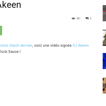
Akeen
781
5
u
mois d’août dernier
, voici une vidéo signée
DJ Akeen
Duck Sauce !