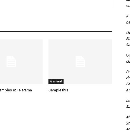
vo
K
ba
Un
El
Sa
Ol
cl
Pa
de
General
Ea
an
samples et Télérama
Sample this
Le
Sa
Me
St
Me