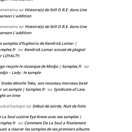
Histoire(s) de Still D.R.E. dans Une
mmamamia
sur
anson L’addition
Histoire(s) de Still D.R.E. dans Une
mmamamia
sur
anson L’addition
s samples d’Euphoria de Kendrick Lamar |
mples.fr
Kendrick Lamar accusé de plagiat
sur
r LOYALTY.
go recycle le classique de Modjo | Samples.fr
sur
djo – Lady : le sample
 Snake dévoile Teka, son nouveau morceau basé
r un sample | Samples.fr
Syndicate of Law,
sur
ght on time
Début de soirée, Nuit de folie
isobal backspin
sur
 La Soul cuisine Eye Know avec ses samples |
mples.fr
Comment De La Soul a finalement
sur
ussi a clearer les samples de ses premiers albums