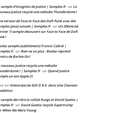
 sample d’Incognito de Justice | Samples.fr
Le
sur
uveau Justice recycle une mélodie Thunderdome !
e version de Face to Face des Daft Punk avec des
mples (plus) actuels | Samples.fr
Un 20ème (et
sur
rnier ?) sample découvert sur Face to Face de Daft
nk !
oba sample (subtilement) Francis Cabrel |
mples.fr
Rien ne va plus : Booba reprend
sur
instru de Barbie Girl
 nouveau Justice recycle une mélodie
underdome ! | Samples.fr
Quand Justice
sur
mple un son Apple (!)
Histoire(s) de Still D.R.E. dans Une Chanson
ice
sur
addition
 sample derrière la collab Kungs et David Guetta |
mples.fr
David Guetta recycle Supertramp
sur
ur When We Were Young