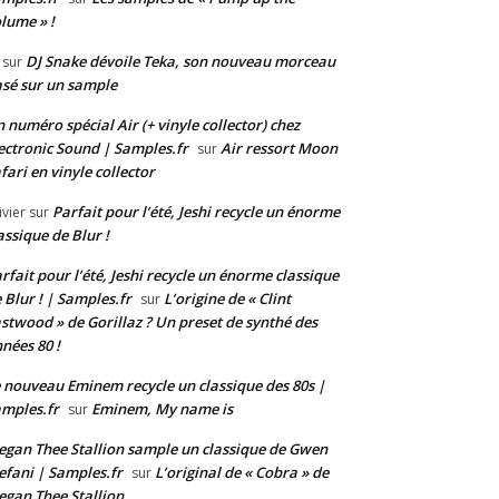
lume » !
DJ Snake dévoile Teka, son nouveau morceau
sur
sé sur un sample
 numéro spécial Air (+ vinyle collector) chez
ectronic Sound | Samples.fr
Air ressort Moon
sur
fari en vinyle collector
Parfait pour l’été, Jeshi recycle un énorme
ivier
sur
assique de Blur !
rfait pour l’été, Jeshi recycle un énorme classique
 Blur ! | Samples.fr
L’origine de « Clint
sur
stwood » de Gorillaz ? Un preset de synthé des
nées 80 !
 nouveau Eminem recycle un classique des 80s |
mples.fr
Eminem, My name is
sur
gan Thee Stallion sample un classique de Gwen
efani | Samples.fr
L’original de « Cobra » de
sur
gan Thee Stallion