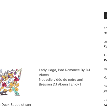
Ab
de
Lo
l’
An
P
Ma
Lady Gaga, Bad Romance By DJ
Akeen
Ma
Nouvelle vidéo de notre ami
Brésilien DJ Akeen ! Enjoy !
ni
gé
Ca
 Duck Sauce et son
sa