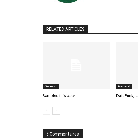
RELATED ARTICLES
General
General
Samples.fr is back !
Daft Punk, 
5 Commentaires