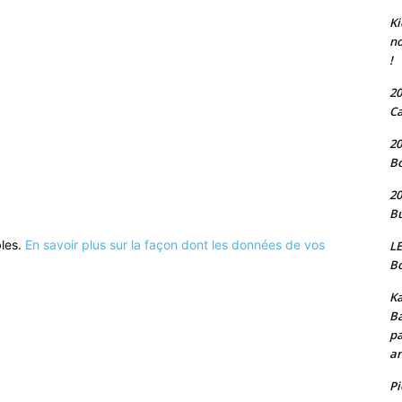
Ki
no
!
20
Ca
20
Bo
20
Bu
bles.
En savoir plus sur la façon dont les données de vos
LE
Bo
Ka
Ba
pa
an
P