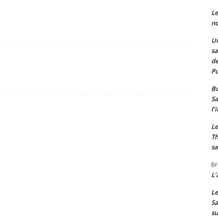
Le
no
Un
sa
de
Pu
Bo
Sa
l’
Le
Th
sa
Br
L’
Le
Sa
s