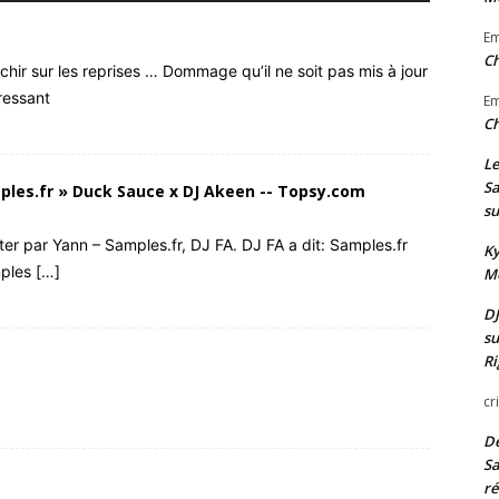
E
Ch
échir sur les reprises … Dommage qu’il ne soit pas mis à jour
eressant
E
Ch
Le
Sa
les.fr » Duck Sauce x DJ Akeen -- Topsy.com
su
tter par Yann – Samples.fr, DJ FA. DJ FA a dit: Samples.fr
Ky
ples […]
Mo
DJ
su
Ri
cr
De
Sa
ré