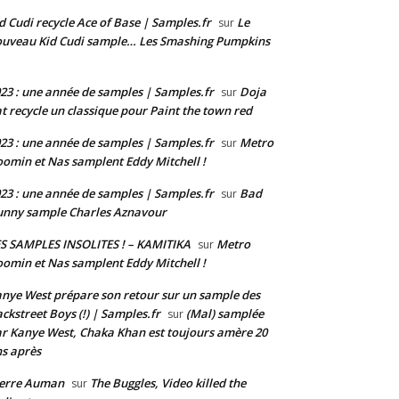
d Cudi recycle Ace of Base | Samples.fr
Le
sur
uveau Kid Cudi sample… Les Smashing Pumpkins
23 : une année de samples | Samples.fr
Doja
sur
t recycle un classique pour Paint the town red
23 : une année de samples | Samples.fr
Metro
sur
omin et Nas samplent Eddy Mitchell !
23 : une année de samples | Samples.fr
Bad
sur
nny sample Charles Aznavour
S SAMPLES INSOLITES ! – KAMITIKA
Metro
sur
omin et Nas samplent Eddy Mitchell !
nye West prépare son retour sur un sample des
ckstreet Boys (!) | Samples.fr
(Mal) samplée
sur
r Kanye West, Chaka Khan est toujours amère 20
s après
ierre Auman
The Buggles, Video killed the
sur