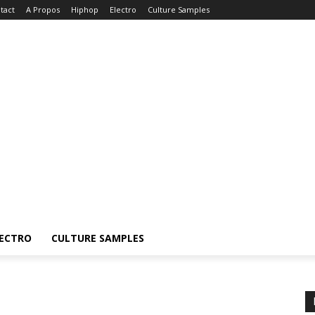
tact
A Propos
Hiphop
Electro
Culture Samples
ECTRO
CULTURE SAMPLES