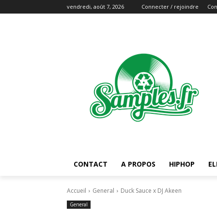
vendredi, août 7, 2026
Connecter / rejoindre
Con
CONTACT
A PROPOS
HIPHOP
EL
Accueil
General
Duck Sauce x DJ Akeen
General