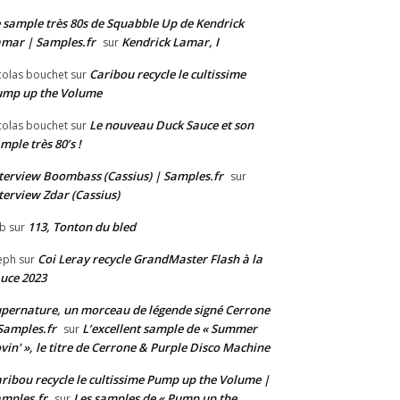
 sample très 80s de Squabble Up de Kendrick
mar | Samples.fr
Kendrick Lamar, I
sur
Caribou recycle le cultissime
colas bouchet
sur
ump up the Volume
Le nouveau Duck Sauce et son
colas bouchet
sur
mple très 80’s !
terview Boombass (Cassius) | Samples.fr
sur
terview Zdar (Cassius)
113, Tonton du bled
b
sur
Coi Leray recycle GrandMaster Flash à la
eph
sur
uce 2023
pernature, un morceau de légende signé Cerrone
Samples.fr
L’excellent sample de « Summer
sur
vin' », le titre de Cerrone & Purple Disco Machine
ribou recycle le cultissime Pump up the Volume |
mples.fr
Les samples de « Pump up the
sur