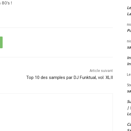
 80’s !
Le
La
ni
P
ni
sa
In
In
Article suivant
Le
Top 10 des samples par DJ Funktual, vol. XLII
St
sa
Su
| 
Lo
Ca
Sa