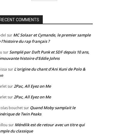
RECENT COMMENTS
MC Solaar et Cymande, le premier sample
del
sur
 l’histoire du rap français ?
Samplé par Daft Punk et SDF depuis 10 ans,
u
sur
émouvante histoire d’Eddie Johns
L’origine du chant d’Ani Kuni de Polo &
issa
sur
an
2Pac, All Eyez on Me
rlet
sur
2Pac, All Eyez on Me
rlet
sur
Quand Moby samplait le
colas bouchet
sur
nérique de Twin Peaks
Ménélik est de retour avec un titre qui
illou
sur
mple du classique