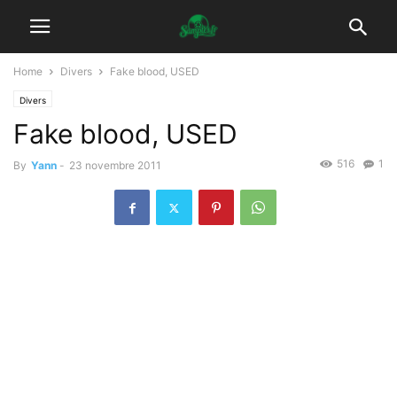
Home
Divers
Fake blood, USED
Divers
Fake blood, USED
516
1
By
Yann
-
23 novembre 2011