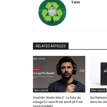
Yann
RELATED ARTICLES
Non classé
Non classé
OneOdio Studio Max 2 : Le futur du
Sur Rennais
mixage DJ sans fil est arrivé (et il est
dans les cl
signé KSHMR)