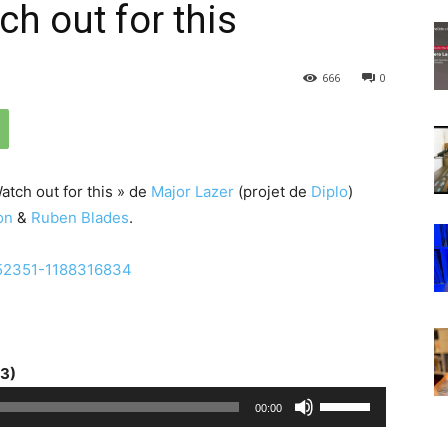
h out for this
666
0
atch out for this » de
Major Lazer
(projet de
Diplo
)
on
&
Ruben Blades
.
13)
U
00:00
t