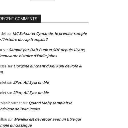
RECENT COMMENTS
MC Solaar et Cymande, le premier sample
del
sur
 l’histoire du rap français ?
Samplé par Daft Punk et SDF depuis 10 ans,
u
sur
émouvante histoire d’Eddie Johns
L’origine du chant d’Ani Kuni de Polo &
issa
sur
an
2Pac, All Eyez on Me
rlet
sur
2Pac, All Eyez on Me
rlet
sur
Quand Moby samplait le
colas bouchet
sur
nérique de Twin Peaks
Ménélik est de retour avec un titre qui
illou
sur
mple du classique