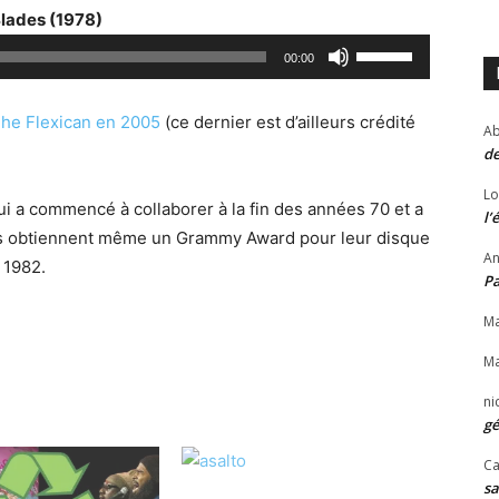
i
Blades (1978)
l
U
00:00
i
t
s
i
e
he Flexican en 2005
(ce dernier est d’ailleurs crédité
Ab
l
z
de
i
l
s
Lo
e
i a commencé à collaborer à la fin des années 70 et a
l’
e
s
Ils obtiennent même un Grammy Award pour leur disque
z
An
f
 1982.
l
P
l
e
è
Ma
s
c
Ma
f
h
l
ni
e
è
gé
s
c
Ca
h
h
sa
a