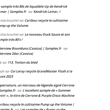
 sample très 80s de Squabble Up de Kendrick
mar | Samples.fr
Kendrick Lamar, I
sur
Caribou recycle le cultissime
colas bouchet
sur
ump up the Volume
Le nouveau Duck Sauce et son
colas bouchet
sur
mple très 80’s !
terview Boombass (Cassius) | Samples.fr
sur
terview Zdar (Cassius)
113, Tonton du bled
b
sur
Coi Leray recycle GrandMaster Flash à la
eph
sur
uce 2023
pernature, un morceau de légende signé Cerrone
Samples.fr
L’excellent sample de « Summer
sur
vin' », le titre de Cerrone & Purple Disco Machine
ribou recycle le cultissime Pump up the Volume |
mples.fr
Les samples de « Pump up the
sur