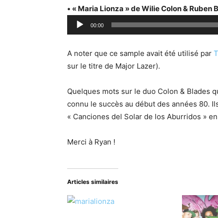
c
• « Maria Lionza » de Wilie Colon & Ruben 
t
L
e
00:00
e
u
c
r
A noter que ce sample avait été utilisé par
T
t
a
sur le titre de Major Lazer).
e
u
u
d
Quelques mots sur le duo Colon & Blades qu
r
i
connu le succès au début des années 80. 
a
o
« Canciones del Solar de los Aburridos » en
u
d
Merci à Ryan !
i
o
Articles similaires