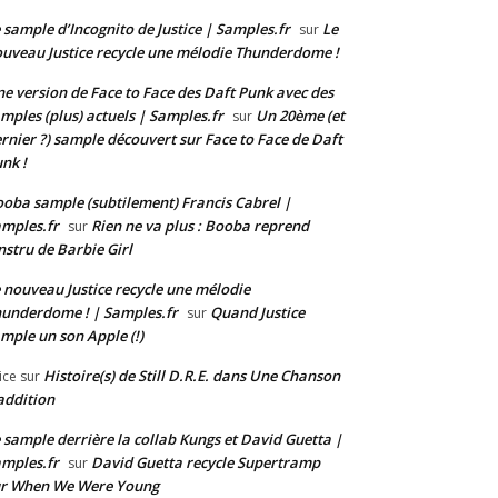
 sample d’Incognito de Justice | Samples.fr
Le
sur
uveau Justice recycle une mélodie Thunderdome !
e version de Face to Face des Daft Punk avec des
mples (plus) actuels | Samples.fr
Un 20ème (et
sur
rnier ?) sample découvert sur Face to Face de Daft
nk !
oba sample (subtilement) Francis Cabrel |
mples.fr
Rien ne va plus : Booba reprend
sur
instru de Barbie Girl
 nouveau Justice recycle une mélodie
underdome ! | Samples.fr
Quand Justice
sur
mple un son Apple (!)
Histoire(s) de Still D.R.E. dans Une Chanson
ice
sur
addition
 sample derrière la collab Kungs et David Guetta |
mples.fr
David Guetta recycle Supertramp
sur
ur When We Were Young