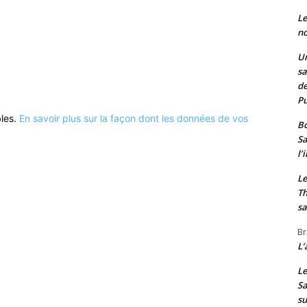
Le
no
Un
sa
de
Pu
bles.
En savoir plus sur la façon dont les données de vos
Bo
Sa
l’
Le
Th
sa
Br
L’
Le
Sa
s