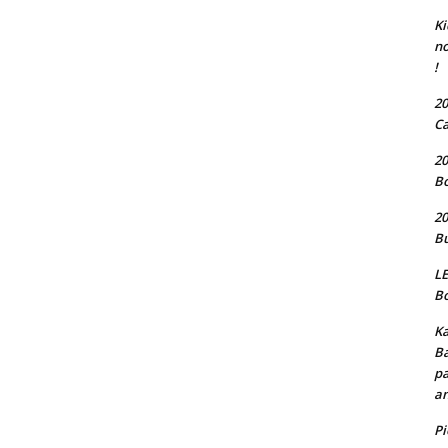
Ki
no
!
20
Ca
20
Bo
20
Bu
LE
Bo
Ka
Ba
pa
an
P