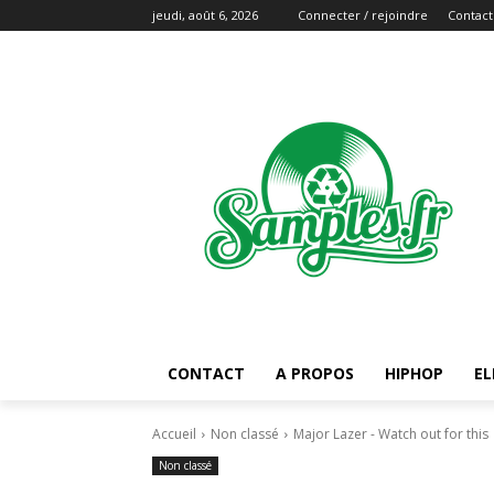
jeudi, août 6, 2026
Connecter / rejoindre
Contact
CONTACT
A PROPOS
HIPHOP
EL
Accueil
Non classé
Major Lazer - Watch out for this
Non classé