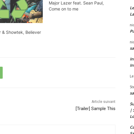
Major Lazer feat. Sean Paul,
e
u
Le
Come on to me
s
La
t
h
/
ni
a
b
P
r & Showtek, Believer
u
a
t
ni
s
sa
/
p
b
In
o
In
a
u
s
Le
r
p
a
St
o
u
sa
u
g
Article suivant
Su
r
m
[Trailer] Sample This
| 
a
e
Lo
u
n
Ca
g
t
Sa