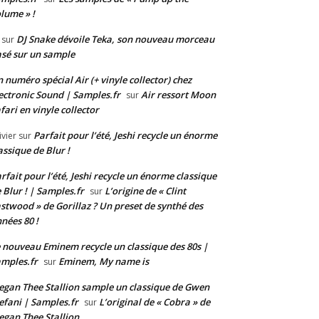
lume » !
DJ Snake dévoile Teka, son nouveau morceau
sur
sé sur un sample
 numéro spécial Air (+ vinyle collector) chez
ectronic Sound | Samples.fr
Air ressort Moon
sur
fari en vinyle collector
Parfait pour l’été, Jeshi recycle un énorme
ivier
sur
assique de Blur !
rfait pour l’été, Jeshi recycle un énorme classique
 Blur ! | Samples.fr
L’origine de « Clint
sur
stwood » de Gorillaz ? Un preset de synthé des
nées 80 !
 nouveau Eminem recycle un classique des 80s |
mples.fr
Eminem, My name is
sur
gan Thee Stallion sample un classique de Gwen
efani | Samples.fr
L’original de « Cobra » de
sur
gan Thee Stallion