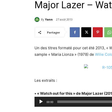
Major Lazer – Watc
By
Yann
27 août 2013
Partager
Un des titres formaté pour cet été 2013, « W
sample « Maria Lionza » (1978) de
Wilie Col
Les extraits :
• « Watch out for this » de Major Lazer (20
L
00:00
e