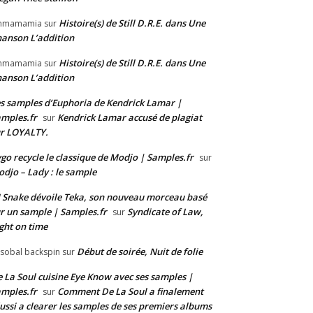
Histoire(s) de Still D.R.E. dans Une
mmamamia
sur
anson L’addition
Histoire(s) de Still D.R.E. dans Une
mmamamia
sur
anson L’addition
s samples d’Euphoria de Kendrick Lamar |
mples.fr
Kendrick Lamar accusé de plagiat
sur
r LOYALTY.
go recycle le classique de Modjo | Samples.fr
sur
djo – Lady : le sample
 Snake dévoile Teka, son nouveau morceau basé
r un sample | Samples.fr
Syndicate of Law,
sur
ght on time
Début de soirée, Nuit de folie
isobal backspin
sur
 La Soul cuisine Eye Know avec ses samples |
mples.fr
Comment De La Soul a finalement
sur
ussi a clearer les samples de ses premiers albums