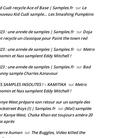
d Cudi recycle Ace of Base | Samples.fr
Le
sur
uveau Kid Cudi sample… Les Smashing Pumpkins
23 : une année de samples | Samples.fr
Doja
sur
t recycle un classique pour Paint the town red
23 : une année de samples | Samples.fr
Metro
sur
omin et Nas samplent Eddy Mitchell !
23 : une année de samples | Samples.fr
Bad
sur
nny sample Charles Aznavour
S SAMPLES INSOLITES ! – KAMITIKA
Metro
sur
omin et Nas samplent Eddy Mitchell !
nye West prépare son retour sur un sample des
ckstreet Boys (!) | Samples.fr
(Mal) samplée
sur
r Kanye West, Chaka Khan est toujours amère 20
s après
ierre Auman
The Buggles, Video killed the
sur