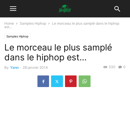
Home
Samples Hiphop
Le morceau le plus samplé dans le hiphop
est…
Samples Hiphop
Le morceau le plus samplé
dans le hiphop est…
530
0
By
Yann
-
28 janvier 2014