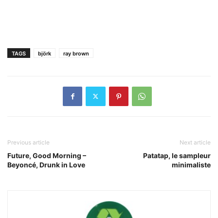
TAGS
björk
ray brown
Previous article
Next article
Future, Good Morning –
Patatap, le sampleur
Beyoncé, Drunk in Love
minimaliste