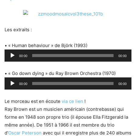
Les extraits :
• « Human behaviour » de Björk (1993)
Lecteur
00:00
00:00
audio
• « Go down dying » du Ray Brown Orchestra (1970)
Lecteur
00:00
00:00
audio
Le morceau est en écoute
via ce lien
!
Ray Brown est un musicien américain (contrebasse) qui
forme en 1948 son propre trio (il épouse Ella Fitzgerald la
même année). De 1951 à 1966 il est membre du trio
d’
Oscar Peterson
avec qui il enregistre plus de 240 albums