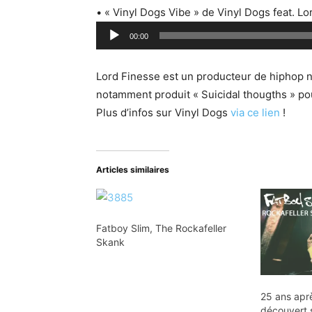
c
• « Vinyl Dogs Vibe » de Vinyl Dogs feat. Lo
t
L
e
00:00
e
u
c
r
Lord Finesse est un producteur de hiphop 
t
a
notamment produit « Suicidal thougths » po
e
u
Plus d’infos sur Vinyl Dogs
via ce lien
!
u
d
r
i
a
o
Articles similaires
u
d
i
o
Fatboy Slim, The Rockafeller
Skank
25 ans apr
découvert 