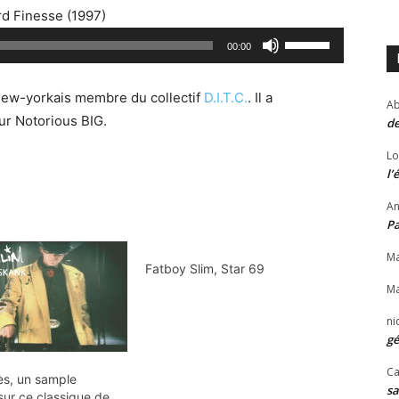
i
rd Finesse (1997)
l
U
00:00
i
t
s
i
e
new-yorkais membre du collectif
D.I.T.C.
. Il a
Ab
l
z
ur Notorious BIG.
de
i
l
s
Lo
e
l’
e
s
z
An
f
l
P
l
e
è
Ma
Fatboy Slim, Star 69
s
c
Ma
f
h
l
ni
e
è
gé
s
c
Ca
h
ès, un sample
h
sa
a
sur ce classique de