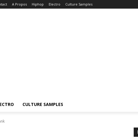
tact
A Propos
Hiphop
Electro
Culture Samples
ECTRO
CULTURE SAMPLES
ank