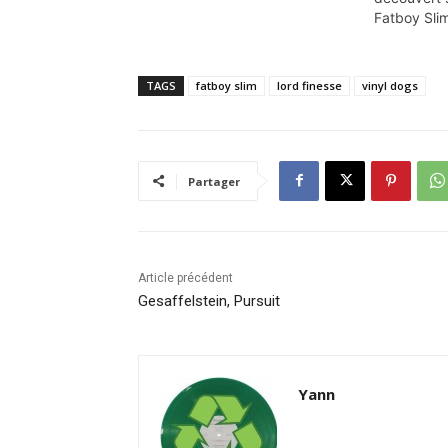
Fatboy Slim
TAGS
fatboy slim
lord finesse
vinyl dogs
Partager
Article précédent
Gesaffelstein, Pursuit
Yann