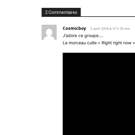
2 Commentaires
Cosmicboy
2 avril 2014 à 17 h 15 min
J’adore ce groupe….
Le morceau culte « Right right now »