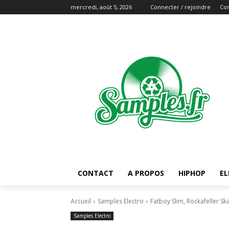
mercredi, août 5, 2026
Connecter / rejoindre
Con
CONTACT
A PROPOS
HIPHOP
EL
Accueil
Samples Electro
Fatboy Slim, Rockafeller Sk
Samples Electro