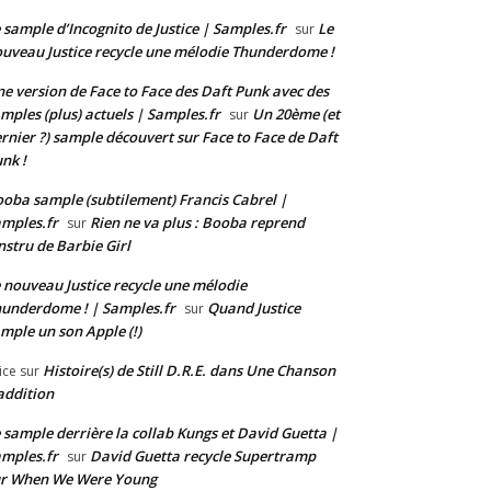
 sample d’Incognito de Justice | Samples.fr
Le
sur
uveau Justice recycle une mélodie Thunderdome !
e version de Face to Face des Daft Punk avec des
mples (plus) actuels | Samples.fr
Un 20ème (et
sur
rnier ?) sample découvert sur Face to Face de Daft
nk !
oba sample (subtilement) Francis Cabrel |
mples.fr
Rien ne va plus : Booba reprend
sur
instru de Barbie Girl
 nouveau Justice recycle une mélodie
underdome ! | Samples.fr
Quand Justice
sur
mple un son Apple (!)
Histoire(s) de Still D.R.E. dans Une Chanson
ice
sur
addition
 sample derrière la collab Kungs et David Guetta |
mples.fr
David Guetta recycle Supertramp
sur
ur When We Were Young