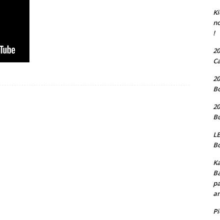
Ki
no
!
20
Ca
20
Bo
20
Bu
LE
Bo
Ka
Ba
pa
an
P