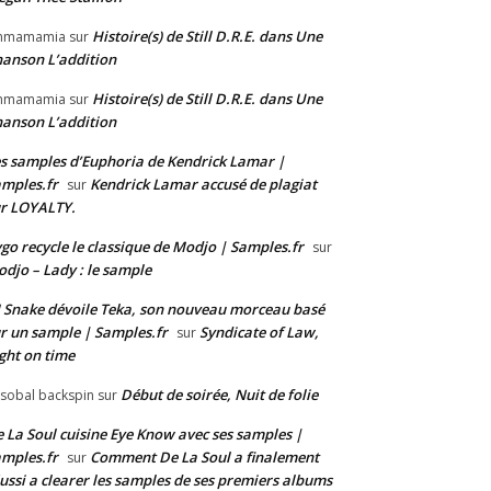
Histoire(s) de Still D.R.E. dans Une
mmamamia
sur
anson L’addition
Histoire(s) de Still D.R.E. dans Une
mmamamia
sur
anson L’addition
s samples d’Euphoria de Kendrick Lamar |
mples.fr
Kendrick Lamar accusé de plagiat
sur
r LOYALTY.
go recycle le classique de Modjo | Samples.fr
sur
djo – Lady : le sample
 Snake dévoile Teka, son nouveau morceau basé
r un sample | Samples.fr
Syndicate of Law,
sur
ght on time
Début de soirée, Nuit de folie
isobal backspin
sur
 La Soul cuisine Eye Know avec ses samples |
mples.fr
Comment De La Soul a finalement
sur
ussi a clearer les samples de ses premiers albums