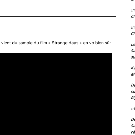
u
v
E
m
o
Ch
e
l
.
E
u
Ch
m
 vient du sample du film « Strange days » en vo bien sûr.
Le
e
Sa
.
su
Ky
Mo
DJ
su
Ri
cr
De
Sa
ré