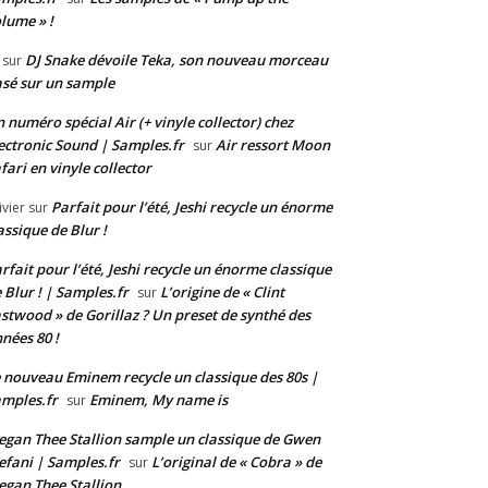
lume » !
DJ Snake dévoile Teka, son nouveau morceau
sur
sé sur un sample
 numéro spécial Air (+ vinyle collector) chez
ectronic Sound | Samples.fr
Air ressort Moon
sur
fari en vinyle collector
Parfait pour l’été, Jeshi recycle un énorme
ivier
sur
assique de Blur !
rfait pour l’été, Jeshi recycle un énorme classique
 Blur ! | Samples.fr
L’origine de « Clint
sur
stwood » de Gorillaz ? Un preset de synthé des
nées 80 !
 nouveau Eminem recycle un classique des 80s |
mples.fr
Eminem, My name is
sur
gan Thee Stallion sample un classique de Gwen
efani | Samples.fr
L’original de « Cobra » de
sur
gan Thee Stallion