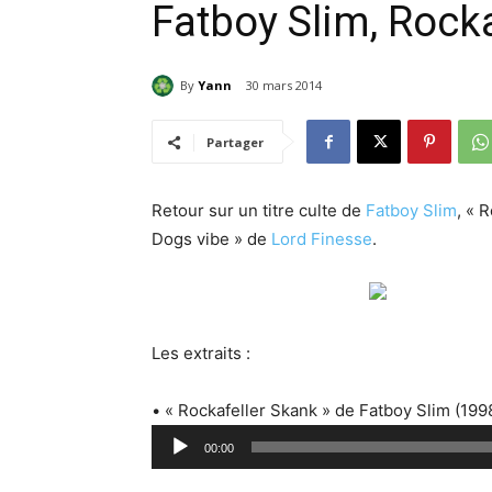
Fatboy Slim, Rock
By
Yann
30 mars 2014
Partager
Retour sur un titre culte de
Fatboy Slim
, « 
Dogs vibe » de
Lord Finesse
.
Les extraits :
• « Rockafeller Skank » de Fatboy Slim (199
L
00:00
e