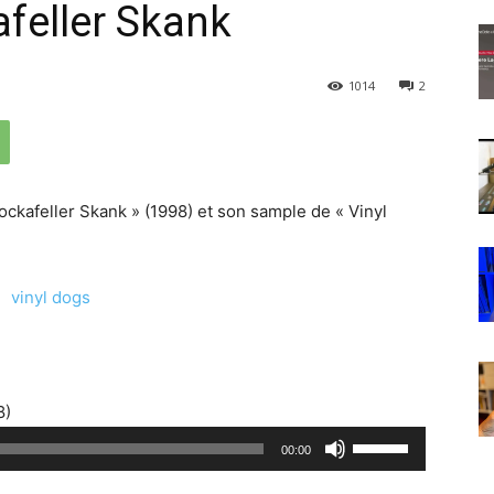
afeller Skank
1014
2
Rockafeller Skank » (1998) et son sample de « Vinyl
8)
U
00:00
t