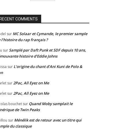
RECENT COMMENTS
MC Solaar et Cymande, le premier sample
del
sur
 l’histoire du rap français ?
Samplé par Daft Punk et SDF depuis 10 ans,
u
sur
émouvante histoire d’Eddie Johns
L’origine du chant d’Ani Kuni de Polo &
issa
sur
an
2Pac, All Eyez on Me
rlet
sur
2Pac, All Eyez on Me
rlet
sur
Quand Moby samplait le
colas bouchet
sur
nérique de Twin Peaks
Ménélik est de retour avec un titre qui
illou
sur
mple du classique