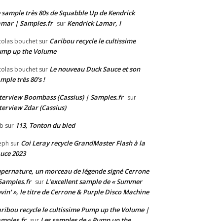
 sample très 80s de Squabble Up de Kendrick
mar | Samples.fr
Kendrick Lamar, I
sur
Caribou recycle le cultissime
colas bouchet
sur
ump up the Volume
Le nouveau Duck Sauce et son
colas bouchet
sur
mple très 80’s !
terview Boombass (Cassius) | Samples.fr
sur
terview Zdar (Cassius)
113, Tonton du bled
b
sur
Coi Leray recycle GrandMaster Flash à la
eph
sur
uce 2023
pernature, un morceau de légende signé Cerrone
Samples.fr
L’excellent sample de « Summer
sur
vin' », le titre de Cerrone & Purple Disco Machine
ribou recycle le cultissime Pump up the Volume |
mples.fr
Les samples de « Pump up the
sur