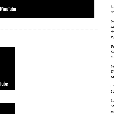
Le
no
Un
sa
de
Pu
Bo
Sa
l’
Le
Th
sa
Br
L’
Le
Sa
s