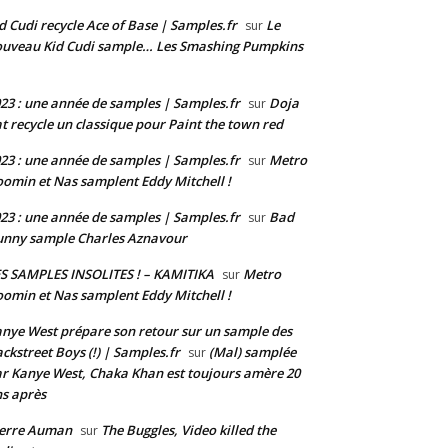
d Cudi recycle Ace of Base | Samples.fr
Le
sur
uveau Kid Cudi sample… Les Smashing Pumpkins
23 : une année de samples | Samples.fr
Doja
sur
t recycle un classique pour Paint the town red
23 : une année de samples | Samples.fr
Metro
sur
omin et Nas samplent Eddy Mitchell !
23 : une année de samples | Samples.fr
Bad
sur
nny sample Charles Aznavour
S SAMPLES INSOLITES ! – KAMITIKA
Metro
sur
omin et Nas samplent Eddy Mitchell !
nye West prépare son retour sur un sample des
ckstreet Boys (!) | Samples.fr
(Mal) samplée
sur
r Kanye West, Chaka Khan est toujours amère 20
s après
ierre Auman
The Buggles, Video killed the
sur