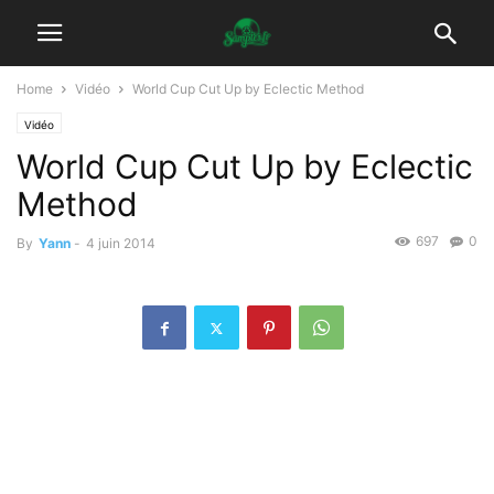
Home
Vidéo
World Cup Cut Up by Eclectic Method
Vidéo
World Cup Cut Up by Eclectic
Method
697
0
By
Yann
-
4 juin 2014