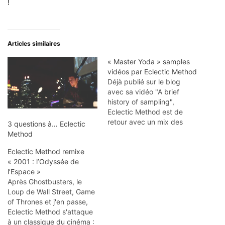
!
Articles similaires
« Master Yoda » samples
vidéos par Eclectic Method
Déjà publié sur le blog
avec sa vidéo "A brief
history of sampling",
Eclectic Method est de
retour avec un mix des
3 questions à… Eclectic
apparitions
Method
cinématographiques de
Eclectic Method remixe
Maître Yoda. Cette vidéo
« 2001 : l’Odyssée de
fait suite à l'excellent "The
l’Espace »
wolf of Wall Street Chest
Après Ghostbusters, le
Thump Mix". Eclectic
Loup de Wall Street, Game
Method, un nom à retenir,
of Thrones et j'en passe,
qu'on retrouvera très…
Eclectic Method s'attaque
à un classique du cinéma :