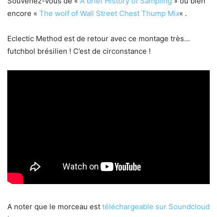
Souvenez-vous de «
A brief History of Sampling
» ou bien
encore «
The wolf of Wall Street Chest Thump Mix
« .
Eclectic Method est de retour avec ce montage très…
futchbol brésilien ! C’est de circonstance !
A noter que le morceau est
téléchargeable sur Soundcloud