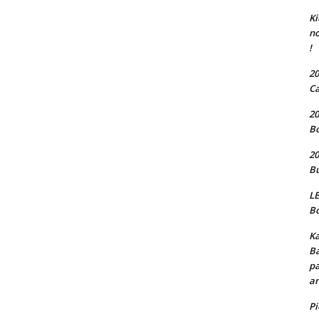
Ki
no
!
20
Ca
20
Bo
20
Bu
LE
Bo
Ka
Ba
pa
an
P