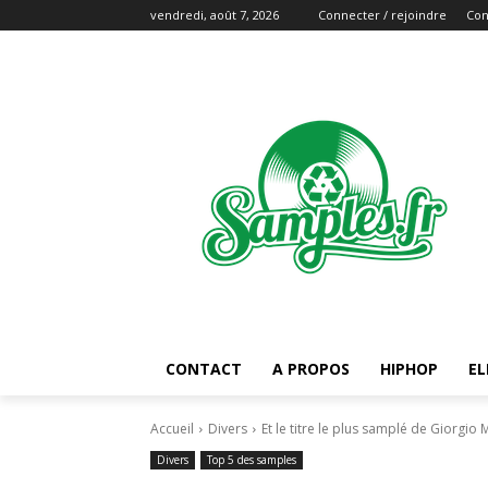
vendredi, août 7, 2026
Connecter / rejoindre
Con
CONTACT
A PROPOS
HIPHOP
EL
Accueil
Divers
Et le titre le plus samplé de Giorgio 
Divers
Top 5 des samples