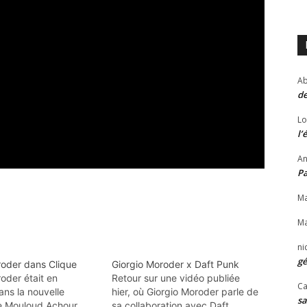
Ab
de
Lo
l’
An
P
Ma
Ma
ni
gé
roder dans Clique
Giorgio Moroder x Daft Punk
oder était en
Retour sur une vidéo publiée
Ca
ans la nouvelle
hier, où Giorgio Moroder parle de
sa
e Mouloud Achour,
sa collaboration avec Daft