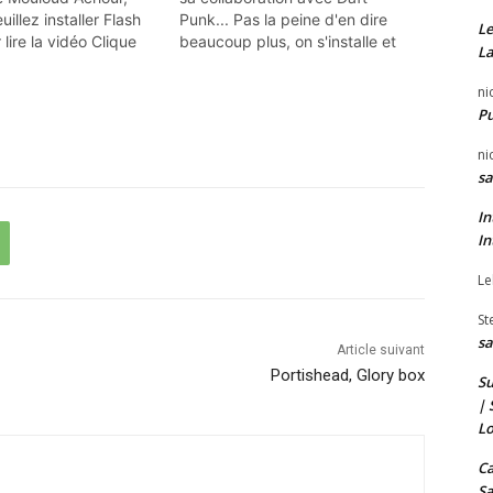
illez installer Flash
Punk... Pas la peine d'en dire
Le
 lire la vidéo Clique
beaucoup plus, on s'installe et
La
013 - Rencontre avec
on savoure ! Enjoy !
oroder
ni
P
ni
sa
In
In
Le
St
sa
Article suivant
Portishead, Glory box
Su
| 
Lo
Ca
Sa