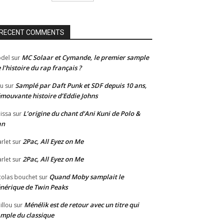
RECENT COMMENTS
MC Solaar et Cymande, le premier sample
del
sur
 l’histoire du rap français ?
Samplé par Daft Punk et SDF depuis 10 ans,
u
sur
émouvante histoire d’Eddie Johns
L’origine du chant d’Ani Kuni de Polo &
issa
sur
an
2Pac, All Eyez on Me
rlet
sur
2Pac, All Eyez on Me
rlet
sur
Quand Moby samplait le
colas bouchet
sur
nérique de Twin Peaks
Ménélik est de retour avec un titre qui
illou
sur
mple du classique