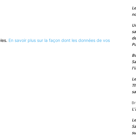
Le
no
Un
sa
de
bles.
En savoir plus sur la façon dont les données de vos
Pu
Bo
Sa
l’
Le
Th
sa
Br
L’
Le
Sa
s