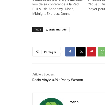
lors de sa conférence à la Red
Clique : Veu
Bull Music Academy. Disco,
Player pour
Midnight Express, Donna
du 05/10/2
Summer, Daft Punk... Tout y
giorgio M
passe ! Pour les fans ! A noter
également son tout premier DJ
TAGS
giorgio moroder
set (à 73 ans !) que je vous
recommande !
Partager
Article précédent
Radio Vinyle #39 : Randy Weston
Yann