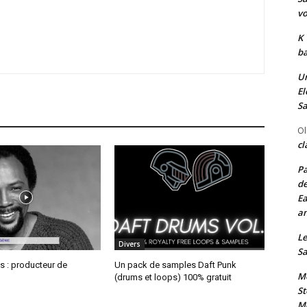
vo
K
ba
Un
El
Sa
Ol
cl
Pa
de
Ea
an
Le
Divers
Sa
s : producteur de
Un pack de samples Daft Punk
Me
(drums et loops) 100% gratuit
St
Me