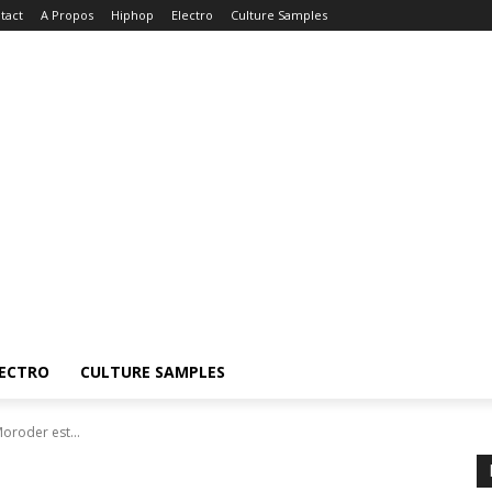
tact
A Propos
Hiphop
Electro
Culture Samples
ECTRO
CULTURE SAMPLES
Moroder est...