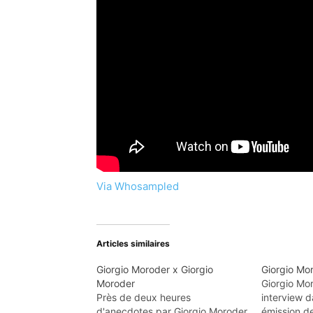
Via Whosampled
Articles similaires
Giorgio Moroder x Giorgio
Giorgio Mo
Moroder
Giorgio Mor
Près de deux heures
interview d
d'anecdotes par Giorgio Moroder
émission d