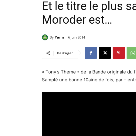
Et le titre le plus
Moroder est…
By
Yann
6 juin 2014
Partager
« Tony’s Theme » de la Bande originale du 
Samplé une bonne 10aine de fois, par – ent