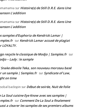
Histoire(s) de Still D.R.E. dans Une
mmamamia
sur
anson L’addition
Histoire(s) de Still D.R.E. dans Une
mmamamia
sur
anson L’addition
s samples d’Euphoria de Kendrick Lamar |
mples.fr
Kendrick Lamar accusé de plagiat
sur
r LOYALTY.
go recycle le classique de Modjo | Samples.fr
sur
djo – Lady : le sample
 Snake dévoile Teka, son nouveau morceau basé
r un sample | Samples.fr
Syndicate of Law,
sur
ght on time
Début de soirée, Nuit de folie
isobal backspin
sur
 La Soul cuisine Eye Know avec ses samples |
mples.fr
Comment De La Soul a finalement
sur
ussi a clearer les samples de ses premiers albums