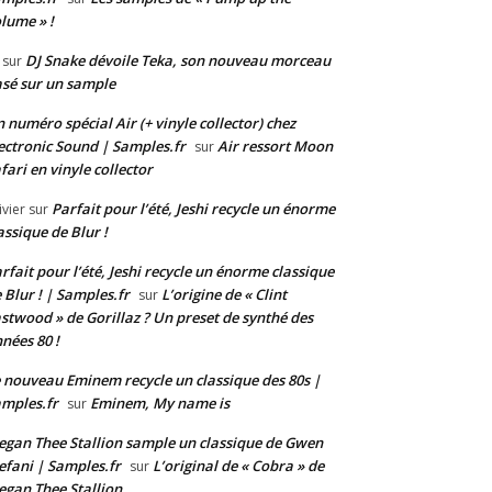
lume » !
DJ Snake dévoile Teka, son nouveau morceau
sur
sé sur un sample
 numéro spécial Air (+ vinyle collector) chez
ectronic Sound | Samples.fr
Air ressort Moon
sur
fari en vinyle collector
Parfait pour l’été, Jeshi recycle un énorme
ivier
sur
assique de Blur !
rfait pour l’été, Jeshi recycle un énorme classique
 Blur ! | Samples.fr
L’origine de « Clint
sur
stwood » de Gorillaz ? Un preset de synthé des
nées 80 !
 nouveau Eminem recycle un classique des 80s |
mples.fr
Eminem, My name is
sur
gan Thee Stallion sample un classique de Gwen
efani | Samples.fr
L’original de « Cobra » de
sur
gan Thee Stallion