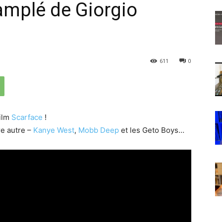
 samplé de Giorgio
611
0
film
Scarface
!
re autre –
Kanye West
,
Mobb Deep
et les Geto Boys…