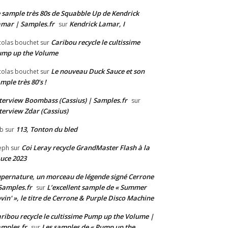
 sample très 80s de Squabble Up de Kendrick
mar | Samples.fr
Kendrick Lamar, I
sur
Caribou recycle le cultissime
colas bouchet
sur
ump up the Volume
Le nouveau Duck Sauce et son
colas bouchet
sur
mple très 80’s !
terview Boombass (Cassius) | Samples.fr
sur
terview Zdar (Cassius)
113, Tonton du bled
b
sur
Coi Leray recycle GrandMaster Flash à la
eph
sur
uce 2023
pernature, un morceau de légende signé Cerrone
Samples.fr
L’excellent sample de « Summer
sur
vin' », le titre de Cerrone & Purple Disco Machine
ribou recycle le cultissime Pump up the Volume |
mples.fr
Les samples de « Pump up the
sur