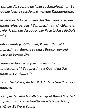
 sample d’Incognito de Justice | Samples.fr
Le
sur
uveau Justice recycle une mélodie Thunderdome !
e version de Face to Face des Daft Punk avec des
mples (plus) actuels | Samples.fr
Un 20ème (et
sur
rnier ?) sample découvert sur Face to Face de Daft
nk !
oba sample (subtilement) Francis Cabrel |
mples.fr
Rien ne va plus : Booba reprend
sur
instru de Barbie Girl
 nouveau Justice recycle une mélodie
underdome ! | Samples.fr
Quand Justice
sur
mple un son Apple (!)
Histoire(s) de Still D.R.E. dans Une Chanson
ice
sur
addition
 sample derrière la collab Kungs et David Guetta |
mples.fr
David Guetta recycle Supertramp
sur
ur When We Were Young