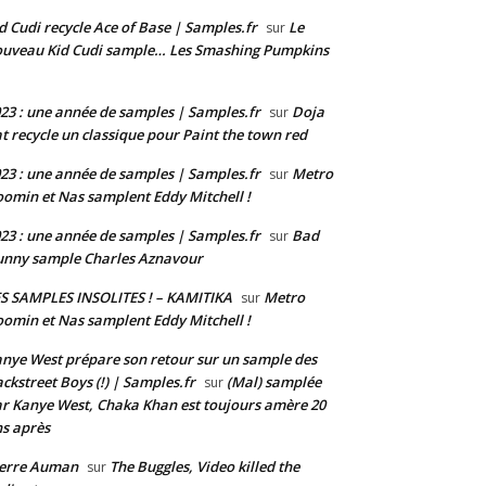
d Cudi recycle Ace of Base | Samples.fr
Le
sur
uveau Kid Cudi sample… Les Smashing Pumpkins
23 : une année de samples | Samples.fr
Doja
sur
t recycle un classique pour Paint the town red
23 : une année de samples | Samples.fr
Metro
sur
omin et Nas samplent Eddy Mitchell !
23 : une année de samples | Samples.fr
Bad
sur
nny sample Charles Aznavour
S SAMPLES INSOLITES ! – KAMITIKA
Metro
sur
omin et Nas samplent Eddy Mitchell !
nye West prépare son retour sur un sample des
ckstreet Boys (!) | Samples.fr
(Mal) samplée
sur
r Kanye West, Chaka Khan est toujours amère 20
s après
ierre Auman
The Buggles, Video killed the
sur