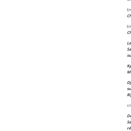
E
Ch
E
Ch
Le
Sa
su
Ky
Mo
DJ
su
Ri
cr
De
Sa
ré