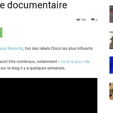
 le documentaire
964
0
soul Records
, l’un des labels Disco les plus influents
l sont très nombreux, notamment
« Love is you » de
 sur le blog il y a quelques semaines.