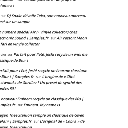
lume » !
DJ Snake dévoile Teka, son nouveau morceau
sur
sé sur un sample
 numéro spécial Air (+ vinyle collector) chez
ectronic Sound | Samples.fr
Air ressort Moon
sur
fari en vinyle collector
Parfait pour l’été, Jeshi recycle un énorme
ivier
sur
assique de Blur !
rfait pour l’été, Jeshi recycle un énorme classique
 Blur ! | Samples.fr
L’origine de « Clint
sur
stwood » de Gorillaz ? Un preset de synthé des
nées 80 !
 nouveau Eminem recycle un classique des 80s |
mples.fr
Eminem, My name is
sur
gan Thee Stallion sample un classique de Gwen
efani | Samples.fr
L’original de « Cobra » de
sur
gan Thee Stallion