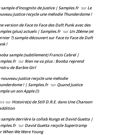
 sample d’Incognito de Justice | Samples.fr
Le
sur
uveau Justice recycle une mélodie Thunderdome !
e version de Face to Face des Daft Punk avec des
mples (plus) actuels | Samples.fr
Un 20ème (et
sur
rnier ?) sample découvert sur Face to Face de Daft
nk !
oba sample (subtilement) Francis Cabrel |
mples.fr
Rien ne va plus : Booba reprend
sur
instru de Barbie Girl
 nouveau Justice recycle une mélodie
underdome ! | Samples.fr
Quand Justice
sur
mple un son Apple (!)
Histoire(s) de Still D.R.E. dans Une Chanson
ice
sur
addition
 sample derrière la collab Kungs et David Guetta |
mples.fr
David Guetta recycle Supertramp
sur
ur When We Were Young