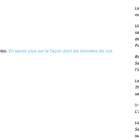
Le
no
Un
sa
de
Pu
bles.
En savoir plus sur la façon dont les données de vos
Bo
Sa
l’
Le
Th
sa
Br
L’
Le
Sa
s