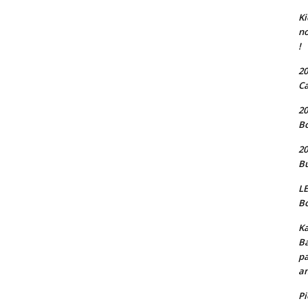
Ki
no
!
20
Ca
20
Bo
20
Bu
LE
Bo
Ka
Ba
pa
an
P