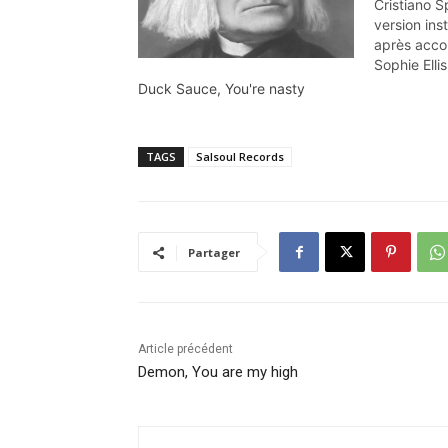
Cristiano S
version ins
après acco
Sophie Elli
fait parti 
Duck Sauce, You're nasty
incontourna
comme bie
genre de m
TAGS
Salsoul Records
sample qui 
…
Partager
Article précédent
Demon, You are my high