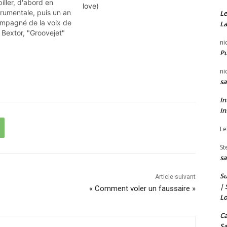
piller, d'abord en
love)
trumentale, puis un an
Le
mpagné de la voix de
La
s Bextor, "Groovejet"
ni
des classiques
P
bles de la house. Et
n souvent avec ce
ni
usique, c'est un
sa
construit le morceau.
In
In
Le
St
sa
Su
Article suivant
| 
« Comment voler un faussaire »
Lo
Ca
Sa