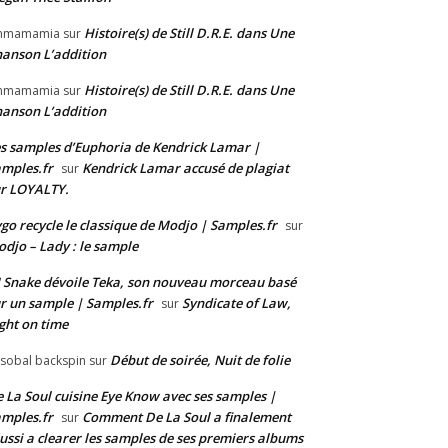
Histoire(s) de Still D.R.E. dans Une
mmamamia
sur
anson L’addition
Histoire(s) de Still D.R.E. dans Une
mmamamia
sur
anson L’addition
s samples d’Euphoria de Kendrick Lamar |
mples.fr
Kendrick Lamar accusé de plagiat
sur
r LOYALTY.
go recycle le classique de Modjo | Samples.fr
sur
djo – Lady : le sample
 Snake dévoile Teka, son nouveau morceau basé
r un sample | Samples.fr
Syndicate of Law,
sur
ght on time
Début de soirée, Nuit de folie
isobal backspin
sur
 La Soul cuisine Eye Know avec ses samples |
mples.fr
Comment De La Soul a finalement
sur
ussi a clearer les samples de ses premiers albums