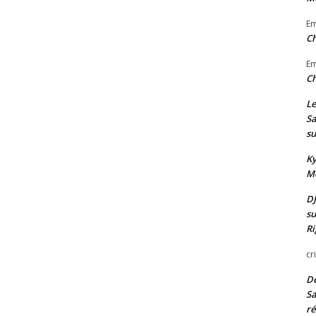
E
Ch
E
Ch
Le
Sa
su
Ky
Mo
DJ
su
Ri
cr
De
Sa
ré