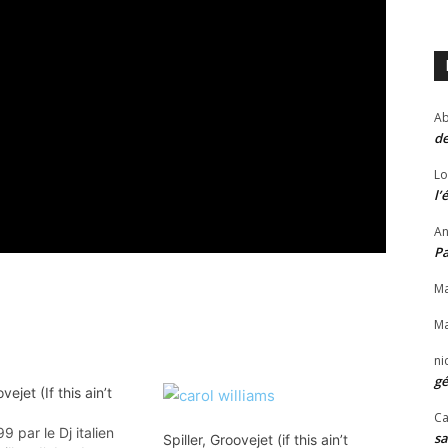
Ab
de
Lo
l’
An
P
Ma
Ma
ni
gé
vejet (If this ain’t
Ca
9 par le Dj italien
sa
Spiller, Groovejet (if this ain’t