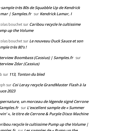
 sample très 80s de Squabble Up de Kendrick
mar | Samples.fr
Kendrick Lamar, I
sur
Caribou recycle le cultissime
colas bouchet
sur
ump up the Volume
Le nouveau Duck Sauce et son
colas bouchet
sur
mple très 80’s !
terview Boombass (Cassius) | Samples.fr
sur
terview Zdar (Cassius)
113, Tonton du bled
b
sur
Coi Leray recycle GrandMaster Flash à la
eph
sur
uce 2023
pernature, un morceau de légende signé Cerrone
Samples.fr
L’excellent sample de « Summer
sur
vin' », le titre de Cerrone & Purple Disco Machine
ribou recycle le cultissime Pump up the Volume |
mples.fr
Les samples de « Pump up the
sur