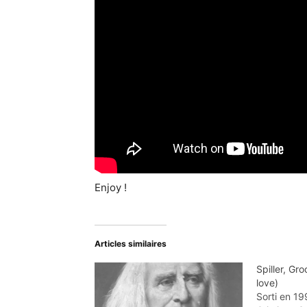
Enjoy !
Articles similaires
Spiller, Groo
love)
Sorti en 199