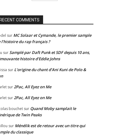
RECENT COMMENTS
MC Solaar et Cymande, le premier sample
del
sur
 l’histoire du rap français ?
Samplé par Daft Punk et SDF depuis 10 ans,
u
sur
émouvante histoire d’Eddie Johns
L’origine du chant d’Ani Kuni de Polo &
issa
sur
an
2Pac, All Eyez on Me
rlet
sur
2Pac, All Eyez on Me
rlet
sur
Quand Moby samplait le
colas bouchet
sur
nérique de Twin Peaks
Ménélik est de retour avec un titre qui
illou
sur
mple du classique