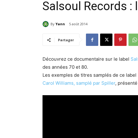
Salsoul Records :
By
Yann
5 août 2014
Partager
Découvrez ce documentaire sur le label
Sal
des années 70 et 80.
Les exemples de titres samplés de ce labe
Carol Williams, samplé par Spiller
, présenté