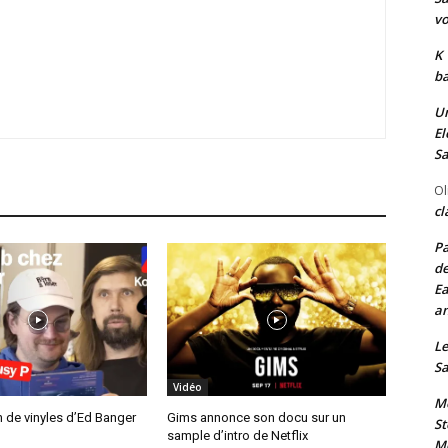
vo
K
ba
Un
El
Sa
Ol
cl
Pa
de
Ea
an
Le
Sa
Vidéo
Me
n de vinyles d’Ed Banger
Gims annonce son docu sur un
St
sample d’intro de Netflix
Me