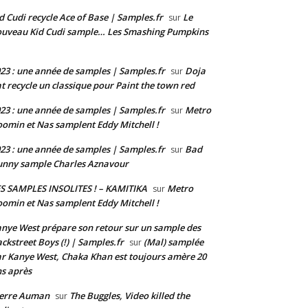
d Cudi recycle Ace of Base | Samples.fr
Le
sur
uveau Kid Cudi sample… Les Smashing Pumpkins
23 : une année de samples | Samples.fr
Doja
sur
t recycle un classique pour Paint the town red
23 : une année de samples | Samples.fr
Metro
sur
omin et Nas samplent Eddy Mitchell !
23 : une année de samples | Samples.fr
Bad
sur
nny sample Charles Aznavour
S SAMPLES INSOLITES ! – KAMITIKA
Metro
sur
omin et Nas samplent Eddy Mitchell !
nye West prépare son retour sur un sample des
ckstreet Boys (!) | Samples.fr
(Mal) samplée
sur
r Kanye West, Chaka Khan est toujours amère 20
s après
ierre Auman
The Buggles, Video killed the
sur