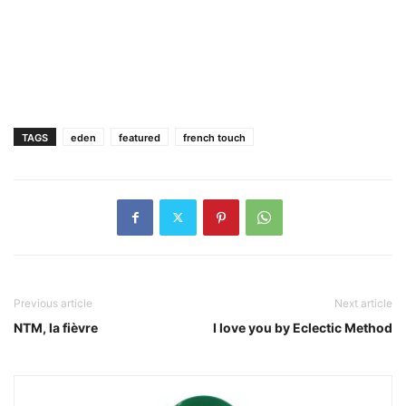
TAGS
eden
featured
french touch
Previous article
Next article
NTM, la fièvre
I love you by Eclectic Method