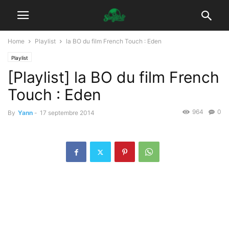
Home
Playlist
la BO du film French Touch : Eden
Playlist
[Playlist] la BO du film French
Touch : Eden
964
0
By
Yann
-
17 septembre 2014