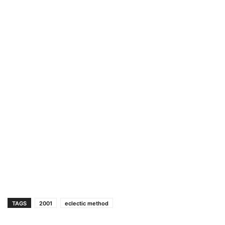
TAGS
2001
eclectic method