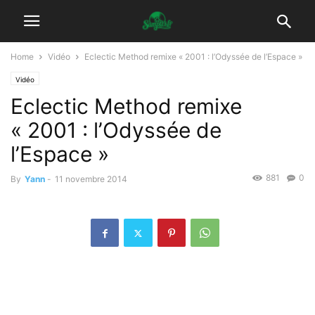
Home
Vidéo
Eclectic Method remixe « 2001 : l’Odyssée de l’Espace »
Vidéo
Eclectic Method remixe
« 2001 : l’Odyssée de
l’Espace »
881
0
By
Yann
-
11 novembre 2014