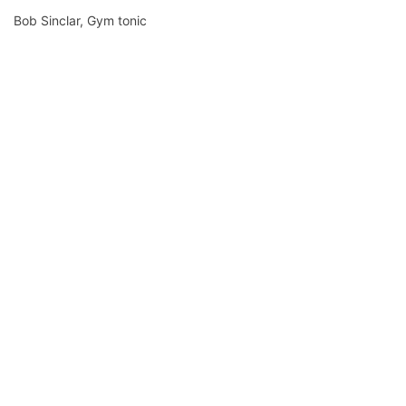
a 10 ans par Bob Sinclar,
Bob Sinclar, Gym tonic
"Outro lugar" de Salomé
de Bahia, reprend à la
sauce brésilienne un
morceau de Stevie…